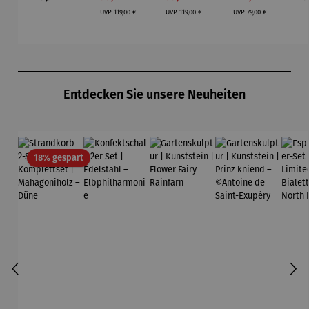
Regulärer Preis:
Regulärer Preis:
Regulärer Preis:
–
UVP
119,00 €
UVP
119,00 €
UVP
79,00 €
Elbphilhar
monie
Produktgalerie überspringen
Entdecken Sie unsere Neuheiten
Rabatt
18% gespart