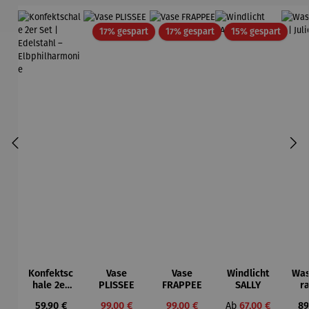
Rabatt
Rabatt
Rabatt
17% gespart
17% gespart
15% gespart
Konfektsc
Vase
Vase
Windlicht
Was
hale 2er
PLISSEE
FRAPPEE
SALLY
ra
Set |
J
Regulärer Preis:
Verkaufspreis:
Verkaufspreis:
Verkaufspreis:
Re
59,90 €
99,00 €
99,00 €
Ab
67,00 €
89
Edelstahl