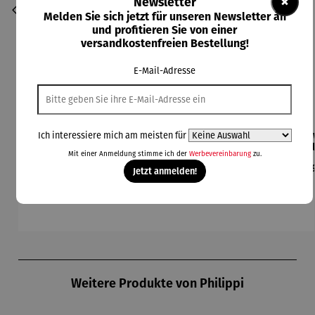
×
Newsletter
Melden Sie sich jetzt für unseren Newsletter an
und profitieren Sie von einer
versandkostenfreien Bestellung!
E-Mail-Adresse
Terrassen
Elektrisch
Fußsprude
Feuerscha
Sch
Ich interessiere mich am meisten für
ofen aus
er
lbad
le
ri
Mit einer Anmeldung stimme ich der
Werbevereinbarung
zu.
Gusseisen
Handwär
faltbar
Maryland
Gri
Verkaufspreis:
Regulärer Preis:
Regulärer Preis:
Regulärer Preis:
Reg
80,00 €
24,95 €
74,95 €
119,00 €
12
mer
Jetzt anmelden!
Regulärer Preis:
UVP
86,95 €
Produktgalerie überspringen
Weitere Produkte von Philippi