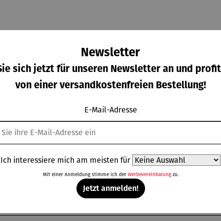
Newsletter
ie sich jetzt für unseren Newsletter an und profit
von einer versandkostenfreien Bestellung!
E-Mail-Adresse
Die
Figur |
Figur |
Figur |
on 5 Sternen
wertung von 5 von 5 Sternen
hschnittliche Bewertung von 5 von 5 Sternen
lümpfe
Blaumeise
Buchfink
Gimpelpa
aus
ar
rkaufspreis:
Verkaufspreis:
Regulärer Preis:
Regulärer Prei
,00 €
44,95 €
44,95 €
75,00 €
ststei
Ich interessiere mich am meisten für
Regulärer Preis:
Regulärer Preis:
n |
P
59,00 €
UVP
55,00 €
lumpfi
Mit einer Anmeldung stimme ich der
Werbevereinbarung
zu.
ne
Jetzt anmelden!