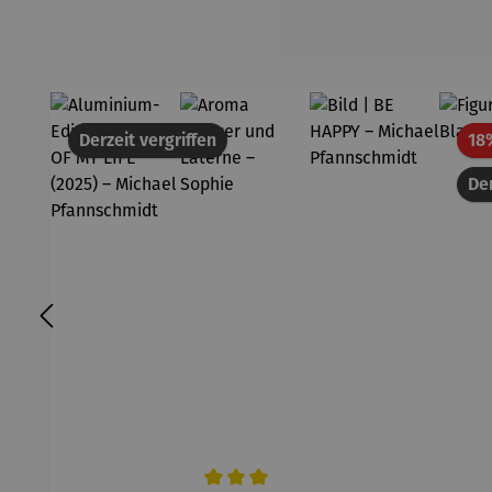
Derzeit vergriffen
18
Der