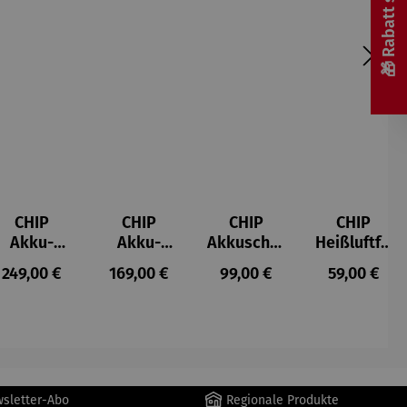
🎁 Rabatt sichern! 🎁
CHIP
CHIP
CHIP
CHIP
Akku-
Akku-
Akkuschra
Heißluftfri
Staubsau
Staubsau
uber
tteuse
s:
Regulärer Preis:
Regulärer Preis:
Regulärer Preis:
Regulärer P
249,00 €
169,00 €
99,00 €
59,00 €
ger
ger DS02
AutoClean
wsletter-Abo
Regionale Produkte