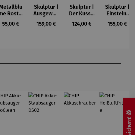
Metallblu
Skulptur |
Skulptur |
Skulptur |
me Rost –
Ausgewog
Der Kuss –
Einstein-
Tilo
enheit –
Gerard
Kopf mit
Regulärer Preis:
Regulärer Preis:
Regulärer Preis:
Regulärer P
55,00 €
159,00 €
124,00 €
155,00 €
Gerard
goldener
Zunge – J.
Nemecek