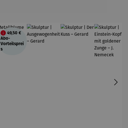
49,50 €
att
Abo-
Vorteilsprei
s