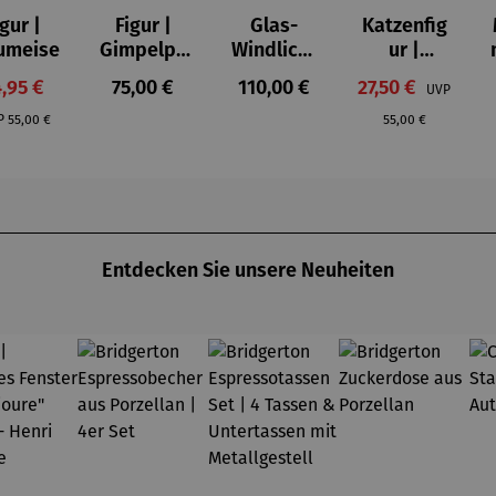
igur |
Figur |
Glas-
Katzenfig
on 5 Sternen
umeise
Gimpelpa
Windlicht
ur |
ar
er mit
Piccoli
rkaufspreis:
Regulärer Preis:
Regulärer Preis:
Verkaufspreis:
,95 €
75,00 €
110,00 €
27,50 €
UVP
Künstlerm
aiutanti -
Regulärer Preis:
Regulärer Preis:
otiven 3er
Rosina
P
55,00 €
55,00 €
Set - Paul
Wachtmei
Klee
ster
Entdecken Sie unsere Neuheiten