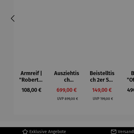
Armreif |
Ausziehtis
Beistelltis
B
"Roberta"
ch
ch 2er Set
"O
– Anna
Aluminium
– Dalias
Fen
Regulärer Preis:
Verkaufspreis:
Verkaufspreis:
Reg
108,00 €
699,00 €
149,00 €
49
Mütz
– Valor
Col
Regulärer Preis:
Regulärer Preis:
(1
UVP
899,00 €
UVP
199,00 €
H
Ma
Exklusive Angebote
Versand