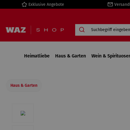
Exklusive Angebote
Versand
springen
Zur Hauptnavigation springen
Heimatliebe
Haus & Garten
Wein & Spirituose
Haus & Garten
Bildergalerie überspringen