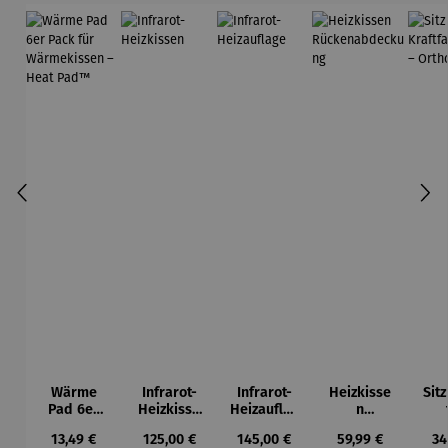
Wärme
Infrarot-
Infrarot-
Heizkisse
Sit
Pad 6er
Heizkisse
Heizauflag
n
Pack für
n
e
Rückenab
Kra
Regulärer Preis:
Regulärer Preis:
Regulärer Preis:
Regulärer Preis:
Re
13,49 €
125,00 €
145,00 €
59,99 €
34
Wärmekis
deckung
e