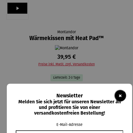
Montandor
Wärmekissen mit Heat Pad™
39,95 €
Preise inkl. MwSt. zzgl. Versandkosten
Lieferzeit: 2-3 Tage
auswählen
Artikelauswahl
×
Newsletter
pelzig
samtig
Melden Sie sich jetzt für unseren Newsletter an
und profitieren Sie von einer
auswählen
Farbauswahl
versandkostenfreien Bestellung!
braun
grau
E-Mail-Adresse
In den Warenkorb