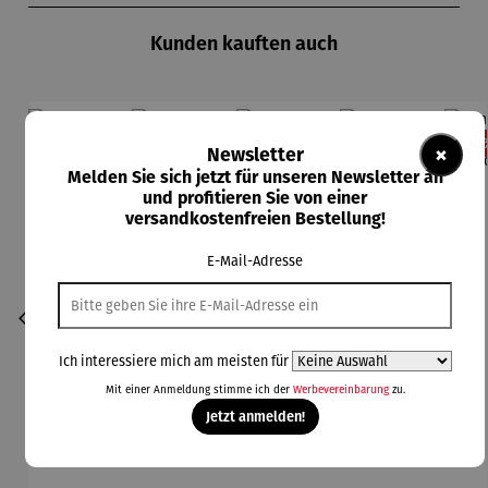
Kunden kauften auch
Rabatt
Rabatt
Rabatt
Rabatt
11% gespart
13% gespart
13% gespart
11% gespart
13
×
Newsletter
Melden Sie sich jetzt für unseren Newsletter an
und profitieren Sie von einer
versandkostenfreien Bestellung!
E-Mail-Adresse
Ich interessiere mich am meisten für
Mit einer Anmeldung stimme ich der
Werbevereinbarung
zu.
Jetzt anmelden!