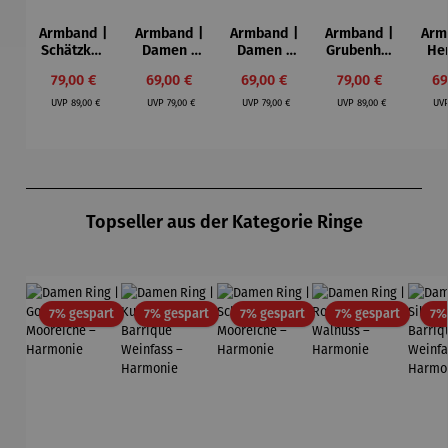
Armband |
Armband |
Armband |
Armband |
Arm
Schätzken
Damen |
Damen |
Grubenhol
He
–
aus Holz –
aus Holz –
z –
Verkaufspreis:
Verkaufspreis:
Verkaufspreis:
Verkaufspreis:
Ve
79,00 €
69,00 €
69,00 €
79,00 €
69
Welterbe
Premium
Rumfass
Welterbe
Ebe
Regulärer Preis:
Regulärer Preis:
Regulärer Preis:
Regulärer Preis:
Zollverein
Barrique
Königsbla
Zollverein
UVP
89,00 €
UVP
79,00 €
UVP
79,00 €
UVP
89,00 €
UV
Schacht
Gold
u
Schacht
ⅩⅠⅠ
ⅩⅠⅠ
Produktgalerie überspringen
Topseller aus der Kategorie Ringe
Rabatt
Rabatt
Rabatt
Rabatt
7% gespart
7% gespart
7% gespart
7% gespart
7%