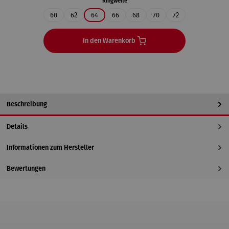
auswählen
Ringweite
60
62
64
66
68
70
72
In den Warenkorb
Beschreibung
Details
Informationen zum Hersteller
Bewertungen
Produktgalerie überspringen