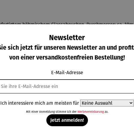
dgefertigtem böhmischem Glascabouchon. Durchmesser: ca. 10
Newsletter
 Gold, geschützt durch Speziallack als Anlaufschutz, handgef
ie sich jetzt für unseren Newsletter an und profit
von einer versandkostenfreien Bestellung!
E-Mail-Adresse
Weitere Produkte
Ich interessiere mich am meisten für
Mit einer Anmeldung stimme ich der
Werbevereinbarung
zu.
Jetzt anmelden!