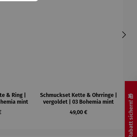
e & Ring |
Schmuckset Kette & Ohrringe |
🎁 Rabatt sichern! 🎁
ohemia mint
vergoldet | 03 Bohemia mint
rer Preis:
Regulärer Preis:
€
49,00 €