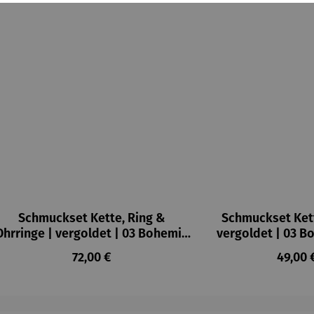
Schmuckset Kette, Ring &
Schmuckset Kett
Ohrringe | vergoldet | 03 Bohemia
vergoldet | 03 B
mint
Regulärer Preis:
Regulä
72,00 €
49,00 