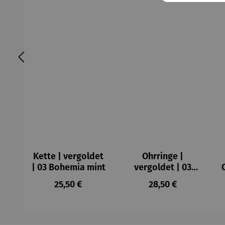
Kette | vergoldet
Ohrringe |
| 03 Bohemia mint
vergoldet | 03
Bohemia mint
Regulärer Preis:
Regulärer Preis:
25,50 €
28,50 €