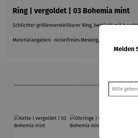
Ring | vergoldet | 03 Bohemia mint
Schlichter größenverstellbarer Ring, bestückt mit han
Materialangaben: nickelfreies Messing, veredelt mit 24k
Melden S
Produktgalerie überspringen