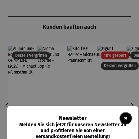
Produktgalerie überspringen
Kunden kauften auch
Rabatt
Derzeit vergriffen
18% gespart
Der
Derzeit vergriffen
×
Newsletter
Melden Sie sich jetzt für unseren Newsletter an
und profitieren Sie von einer
versandkostenfreien Bestellung!