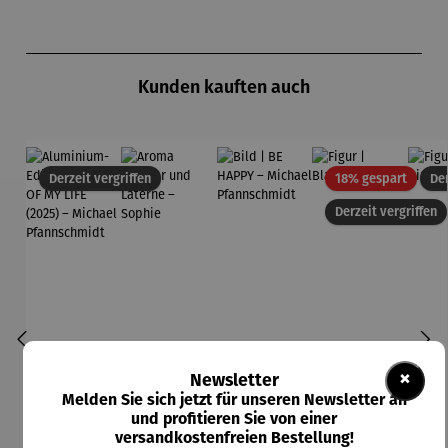
Produktgalerie überspringen
Kunden kauften auch
Rabatt
Derzeit vergriffen
18% gespart
Der
Derzeit vergriffen
×
Newsletter
Melden Sie sich jetzt für unseren Newsletter an
und profitieren Sie von einer
versandkostenfreien Bestellung!