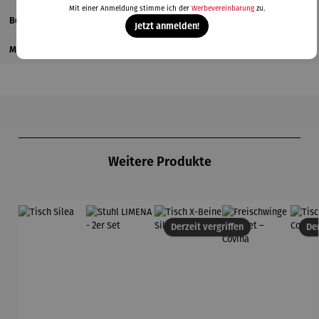
Mit einer Anmeldung stimme ich der
Werbevereinbarung
zu.
Bewertungen
Jetzt anmelden!
Magazinbeitrag
Produktgalerie überspringen
Weitere Produkte
Derzeit vergriffen
Der