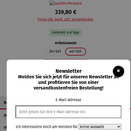
339,80 €
Preise inkl. MwSt. zzgl. Versandkosten
Lieferzeit: 6-8 Tage
auswählen
Artikelauswahl
2er-Set
4er-Set
In den Warenkorb
×
Newsletter
Melden Sie sich jetzt für unseren Newsletter an
und profitieren Sie von einer
versandkostenfreien Bestellung!
E-Mail-Adresse
Beschreibung
Details
Ich interessiere mich am meisten für
Informationen zum Hersteller