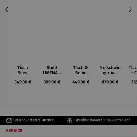
Tisch
Stuhl
Tisch X-
Freischwin
Tis
Silea
LIMENA -
Beine
ger 4er
– 
2er Set
Silea
Set –
Regulärer Preis:
Regulärer Preis:
Regulärer Preis:
Regulärer Preis:
Reg
549,00 €
399,90 €
449,00 €
679,00 €
38
Covina
Versandkostenfrei ab 90 €
Exklusiver Rabatt für Newsletter-Abo
SERVICE