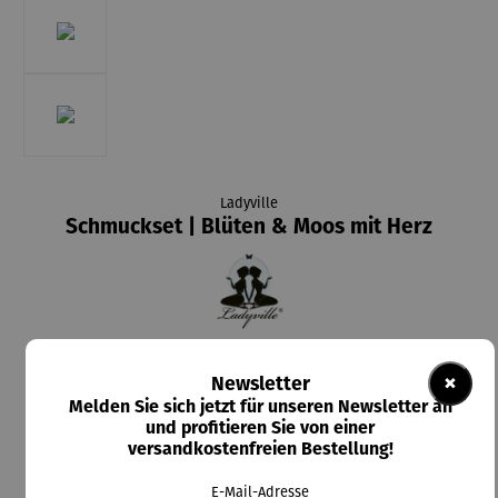
Ladyville
Schmuckset | Blüten & Moos mit Herz
39,90 €
×
Newsletter
Preise inkl. MwSt. zzgl. Versandkosten
Melden Sie sich jetzt für unseren Newsletter an
und profitieren Sie von einer
Lieferzeit: 2-4 Tage
versandkostenfreien Bestellung!
In den Warenkorb
E-Mail-Adresse