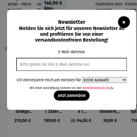
140,00 €
Abo-
Vorteils
preis
×
Newsletter
Melden Sie sich jetzt für unseren Newsletter an
und profitieren Sie von einer
versandkostenfreien Bestellung!
E-Mail-Adresse
Ich interessiere mich am meisten für
Mit einer Anmeldung stimme ich der
Werbevereinbarung
zu.
Jetzt anmelden!
Kette |
Anhänger
Ankerkett
Armband
Col
Ginkgo
| 333er
e |
Gliederket
Spi
mit Achat
Gold
Harmonie
te |
Fri
Regulärer Preis:
Regulärer Preis:
Regulärer Preis:
Regulärer Preis:
Reg
210,00 €
199,00 €
Ab
94,00 €
39,00 €
11
– Petra
zweifarbig
rhodiniert
Waszak
– Zirkonia
oder
Hun
vergoldet
a