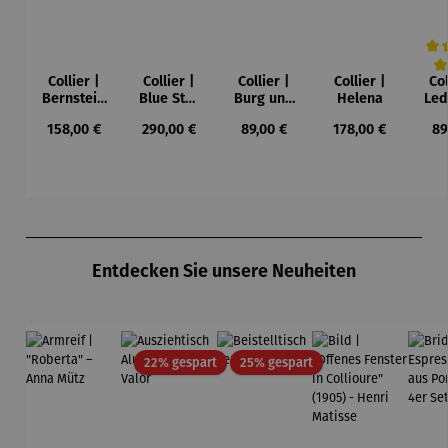
Collier |
Collier |
Collier |
Collier |
Col
Durc
Bernstein
Blue Star
Burg und
Helena
Led
– Sonne,
– Petra
Sonne –
Regulärer Preis:
Regulärer Preis:
Regulärer Preis:
Regulärer Preis:
Re
158,00 €
290,00 €
89,00 €
178,00 €
89
Mond und
Waszak
Paul Klee
Leb
Sterne
u
Gu
K
Produktgalerie überspringen
Entdecken Sie unsere Neuheiten
Rabatt
Rabatt
22% gespart
25% gespart