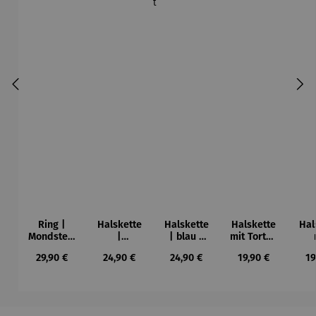
Ring |
Halskette
Halskette
Halskette
Hal
Mondstein
|
| blau |
mit Torten
–
Hortensie
Vergissme
Charm
Kar
Regulärer Preis:
Regulärer Preis:
Regulärer Preis:
Regulärer Preis:
Re
29,90 €
24,90 €
24,90 €
19,90 €
19
vergoldet
blaugrün
innicht
C