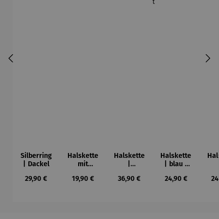
Silberring
Halskette
Halskette
Halskette
Hal
| Dackel
mit
|
| blau |
Karusell |
Multichar
Vergissme
Sch
Regulärer Preis:
Regulärer Preis:
Regulärer Preis:
Regulärer Preis:
Re
29,90 €
19,90 €
36,90 €
24,90 €
24
Charm
m
innicht
Edelsteine