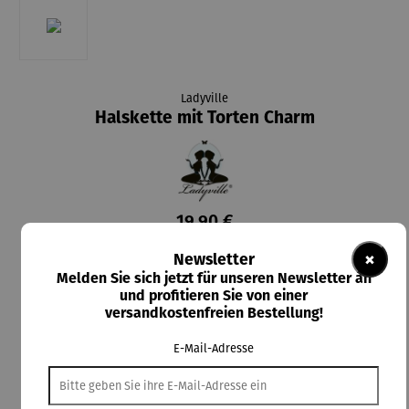
Ladyville
Halskette mit Torten Charm
19,90 €
Preise inkl. MwSt. zzgl. Versandkosten
×
Newsletter
Melden Sie sich jetzt für unseren Newsletter an
Lieferzeit: 2-4 Tage
und profitieren Sie von einer
versandkostenfreien Bestellung!
In den Warenkorb
E-Mail-Adresse