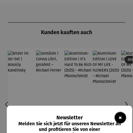
Produktgalerie überspringen
Kunden kauften auch
Der
×
Newsletter
Melden Sie sich jetzt für unseren Newsletter an
und profitieren Sie von einer