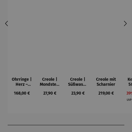
Ohrringe |
Creole |
Creole |
Creole mit
Ke
Herz –
Mondstein
Süßwasse
Scharnier
5
Juliet
Perle
rperle
G
Regulärer Preis:
Regulärer Preis:
Regulärer Preis:
Regulärer Preis:
Ver
168,00 €
27,90 €
23,90 €
219,00 €
39
dre
teil
UV
Produktgalerie überspringen