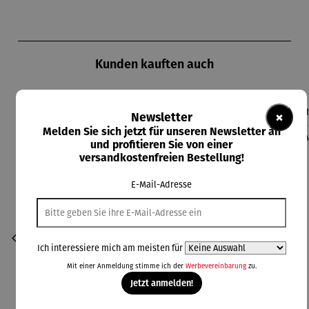
Produktgalerie überspringen
Kunden kauften auch
×
Newsletter
Rabatt
Rabatt
10% gespart
10% gespart
Melden Sie sich jetzt für unseren Newsletter an
und profitieren Sie von einer
versandkostenfreien Bestellung!
E-Mail-Adresse
Ich interessiere mich am meisten für
Mit einer Anmeldung stimme ich der
Werbevereinbarung
zu.
Jetzt anmelden!