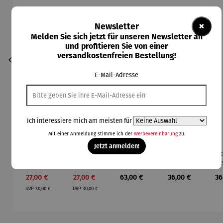
×
Newsletter
Melden Sie sich jetzt für unseren Newsletter an
und profitieren Sie von einer
versandkostenfreien Bestellung!
E-Mail-Adresse
Ich interessiere mich am meisten für
Mit einer Anmeldung stimme ich der
Werbevereinbarung
zu.
Jetzt anmelden!
Armband |
Armband |
Armband |
Kette |
Ke
Durchschnittliche Bewertung von 5 von 5 Sternen
Beach 01
vergoldet
vergoldet
Altsilber –
Alt
- Beach 01
| 01
rot India
b
Verkaufspreis:
Verkaufspreis:
Regulärer Preis:
Regulärer Preis:
Re
27,00 €
27,00 €
63,00 €
36,00 €
36
Bohemia
Antik
I
Regulärer Preis:
Regulärer Preis:
beige
A
UVP
30,00 €
UVP
30,00 €