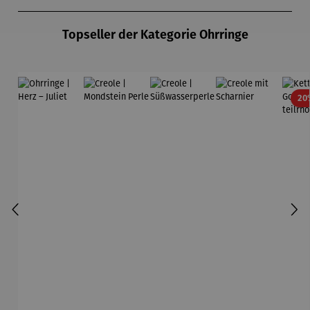
Produktgalerie überspringen
Topseller der Kategorie Ohrringe
20