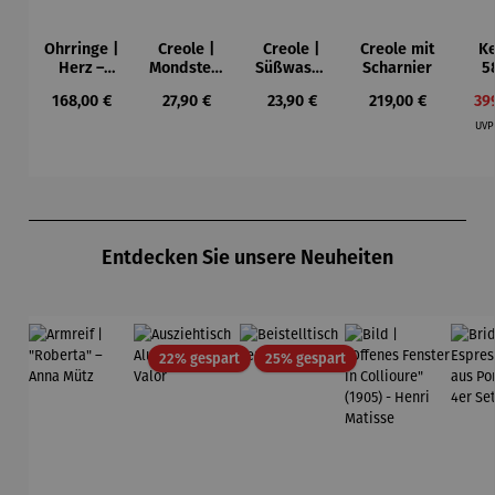
Ohrringe |
Creole |
Creole |
Creole mit
Ke
Herz –
Mondstein
Süßwasse
Scharnier
5
Juliet
Perle
rperle
G
Regulärer Preis:
Regulärer Preis:
Regulärer Preis:
Regulärer Preis:
Ver
168,00 €
27,90 €
23,90 €
219,00 €
39
dre
teil
UV
Produktgalerie überspringen
Entdecken Sie unsere Neuheiten
Rabatt
Rabatt
22% gespart
25% gespart