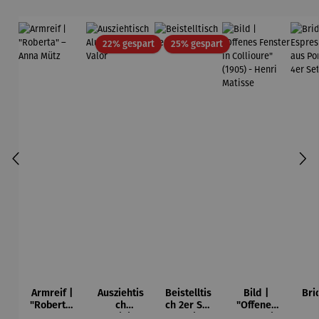
ei
Rabatt
Rabatt
22% gespart
25% gespart
Armreif |
Ausziehtis
Beistelltis
Bild |
Bri
"Roberta"
ch
ch 2er Set
"Offenes
– Anna
Aluminium
– Dalias
Fenster in
Esp