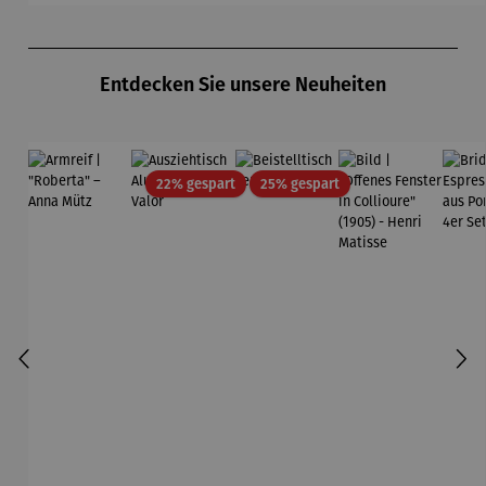
Zeche
midt
Pfannsch
m
Zollverein
midt
Produktgalerie überspringen
- SAXA
Gold
Entdecken Sie unsere Neuheiten
Edition
Wortmaler
ei
Rabatt
Rabatt
22% gespart
25% gespart