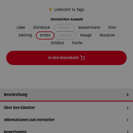
Lieferzeit 14 Tage
auswählen
Sternzeichen-Auswahl
Löwe
Steinbock
Widder
Wassermann
Stier
(Diese Option ist zurzeit nicht verfügbar.)
Zwilling
Krebs
Jungfrau
Waage
Skorpion
(Diese Option ist zurzeit nicht verfügbar.)
Schütze
Fische
In den Warenkorb
Beschreibung
Über den Künstler
Informationen zum Hersteller
Bewertungen