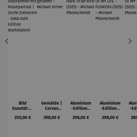
Bild
Gemälde |
Aluminium
Aluminium
Alu
Kunstdruc
Corvus
-Edition |
-Edition |
-Ed
k im
Libri,
It’s Hard
LOVE OF
LO
Regulärer Preis:
Regulärer Preis:
Regulärer Preis:
Regulärer Preis:
Reg
250,00 €
398,00 €
298,00 €
298,00 €
28
Holzrahm
gerahmt –
To Be Rich
MY LIFE -
MY
en mit
Michael
(2025) –
FLOWERS
(2
Passepart
Ferner
Michael
(2025) –
Mi
out |
Pfannsch
Michael
Pfa