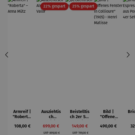
Rabatt
Rabatt
22% gespart
25% gespart
Armreif |
Ausziehtis
Beistelltis
Bild |
Bri
"Roberta"
ch
ch 2er Set
"Offenes
– Anna
Aluminium
– Dalias
Fenster in
Esp
Regulärer Preis:
Verkaufspreis:
Verkaufspreis:
Regulärer Preis:
Re
108,00 €
699,00 €
149,00 €
490,00 €
32
Mütz
– Valor
Collioure"
ech
Regulärer Preis:
Regulärer Preis:
(1905) -
Por
UVP
899,00 €
UVP
199,00 €