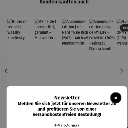
Kunden kauften auch
Der
×
Newsletter
Melden Sie sich jetzt für unseren Newsletter an
und profitieren Sie von einer
versandkostenfreien Bestellung!
E-Mail-Adresse
Bilder im
Gemälde |
Aluminium
Aluminium
Alu