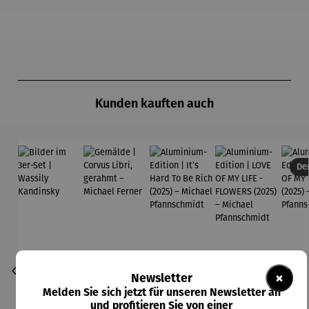
Produktgalerie überspringen
Kunden kauften auch
Der
×
Newsletter
Melden Sie sich jetzt für unseren Newsletter an
und profitieren Sie von einer