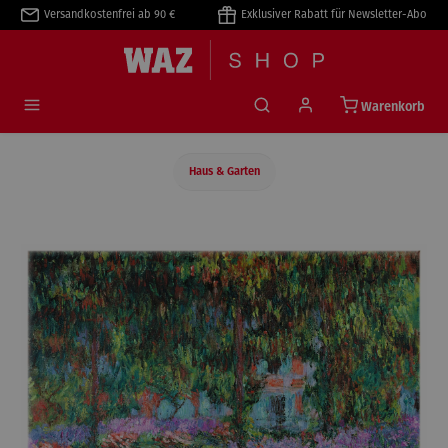
Versandkostenfrei ab 90 €
Exklusiver Rabatt für Newsletter-Abo
alt springen
Warenkorb
Haus & Garten
Bildergalerie überspringen