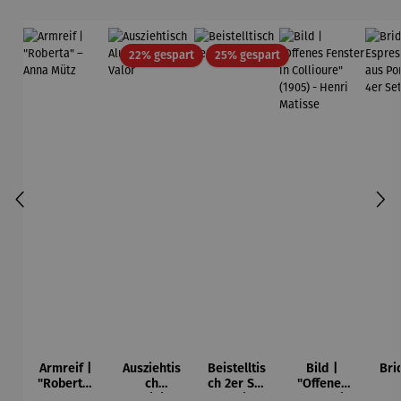
ei
Rabatt
Rabatt
22% gespart
25% gespart
Armreif |
Ausziehtis
Beistelltis
Bild |
Bri
"Roberta"
ch
ch 2er Set
"Offenes
– Anna
Aluminium
– Dalias
Fenster in
Esp