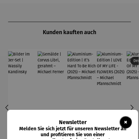
Produktgalerie überspringen
Kunden kauften auch
Der
×
Newsletter
Melden Sie sich jetzt für unseren Newsletter an
und profitieren Sie von einer