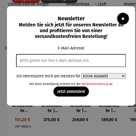
×
Newsletter
Melden Sie sich jetzt für unseren Newsletter an
und profitieren Sie von einer
versandkostenfreien Bestellung!
E-Mail-Adresse
Ich interessiere mich am meisten für
Mit einer Anmeldung stimme ich der
Werbevereinbarung
zu.
Jetzt anmelden!
Armbandu
Armbandu
Armbandu
Armbandu
Arm
hr
hr |
hr |
hr |
Bochum –
Chronogra
Walnussh
Lederarm
Kü
Verkaufspreis:
Regulärer Preis:
Regulärer Preis:
Regulärer Preis:
Reg
151,20 €
375,00 €
249,00 €
189,00 €
19
Limited
ph –
olz –
band –
Mon
Regulärer Preis:
Edition
Flieger
Sendeschl
Läuft
– T
UVP
189,00 €
uss
N