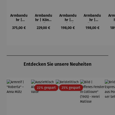
Armbandu
Armbandu
Armbandu
Armbandu
Arm
hr |
hr | König
hr |
hr |
Chronogra
der Türme
Kreise in
Künstler
Led
Regulärer Preis:
Regulärer Preis:
Regulärer Preis:
Regulärer Preis:
Reg
375,00 €
229,00 €
198,00 €
198,00 €
18
ph –
-
einem
Mondrian
ba
Flieger
Friedensr
Kreis –
– Tableau
L
eich
Künstler
Nr. IV
Hundertw
Wassily
asser
Kandinsky
Produktgalerie überspringen
Entdecken Sie unsere Neuheiten
Rabatt
Rabatt
22% gespart
25% gespart