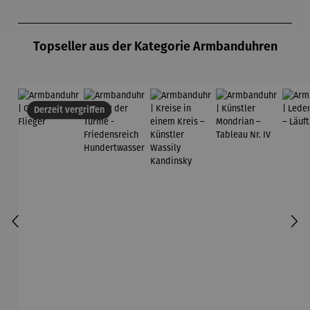
Chr
Produktgalerie überspringen
Topseller aus der Kategorie Armbanduhren
Derzeit vergriffen