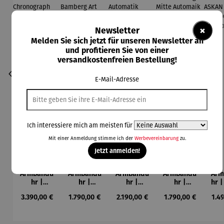
×
Newsletter
Melden Sie sich jetzt für unseren Newsletter an
und profitieren Sie von einer
versandkostenfreien Bestellung!
E-Mail-Adresse
Ich interessiere mich am meisten für
Mit einer Anmeldung stimme ich der
Werbevereinbarung
zu.
Jetzt anmelden!
Armbandu
Armbandu
Armbandu
Armbandu
Arm
hr |
hr |
hr |
hr |
hr |
ASKANIA
ASKANIA
ASKANIA
ASKANIA
AS
Regulärer Preis:
Regulärer Preis:
Regulärer Preis:
Regulärer Preis:
Regu
3.390,00 €
1.790,00 €
2.190,00 €
1.790,00 €
1.4
AVUS
C.
Taifun
Tegel
E
Chronogra
Bamberg
Automatik
Mitte
BE
ph
Art Déco
Automaik