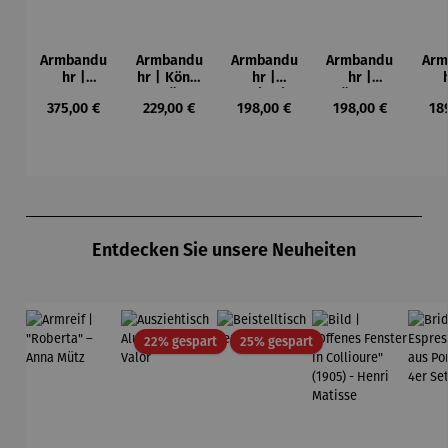
Armbandu
Armbandu
Armbandu
Armbandu
Arm
hr |
hr | König
hr |
hr |
Chronogra
der Türme
Kreise in
Künstler
Led
Regulärer Preis:
Regulärer Preis:
Regulärer Preis:
Regulärer Preis:
Reg
375,00 €
229,00 €
198,00 €
198,00 €
18
ph –
-
einem
Mondrian
ba
Flieger
Friedensr
Kreis –
– Tableau
L
eich
Künstler
Nr. IV
Hundertw
Wassily
asser
Kandinsky
Produktgalerie überspringen
Entdecken Sie unsere Neuheiten
Rabatt
Rabatt
22% gespart
25% gespart