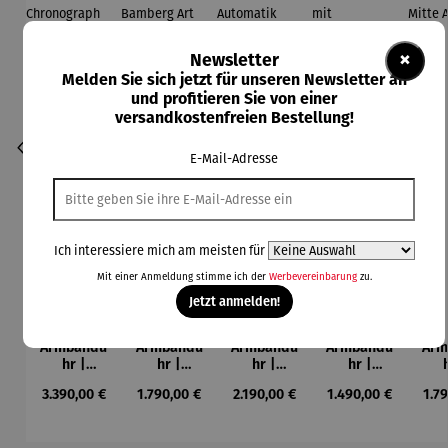
×
Newsletter
Melden Sie sich jetzt für unseren Newsletter an
und profitieren Sie von einer
versandkostenfreien Bestellung!
E-Mail-Adresse
Ich interessiere mich am meisten für
Mit einer Anmeldung stimme ich der
Werbevereinbarung
zu.
Jetzt anmelden!
Armbandu
Armbandu
Armbandu
Armbandu
Arm
hr |
hr |
hr |
hr |
ASKANIA
ASKANIA
ASKANIA
ASKANIA
AS
Regulärer Preis:
Regulärer Preis:
Regulärer Preis:
Regulärer Preis:
Reg
3.390,00 €
1.790,00 €
2.190,00 €
1.490,00 €
1.7
AVUS
C.
Taifun
Taifun mit
T
Chronogra
Bamberg
Automatik
Leuchtziff
M
ph
Art Déco
erblatt
Aut