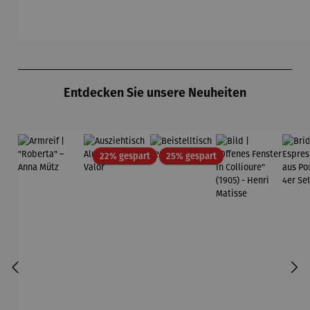
Flieger
Friedensr
Kreis –
– Tableau
L
eich
Künstler
Nr. IV
Hundertw
Wassily
asser
Kandinsky
Produktgalerie überspringen
Entdecken Sie unsere Neuheiten
Rabatt
Rabatt
22% gespart
25% gespart