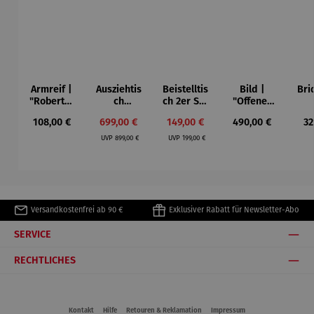
Armreif |
Ausziehtis
Beistelltis
Bild |
Bri
"Roberta"
ch
ch 2er Set
"Offenes
– Anna
Aluminium
– Dalias
Fenster in
Esp
Regulärer Preis:
Verkaufspreis:
Verkaufspreis:
Regulärer Preis:
Re
108,00 €
699,00 €
149,00 €
490,00 €
32
Mütz
– Valor
Collioure"
ech
Regulärer Preis:
Regulärer Preis:
(1905) -
Por
UVP
899,00 €
UVP
199,00 €
Henri
| 4
Matisse
Versandkostenfrei ab 90 €
Exklusiver Rabatt für Newsletter-Abo
SERVICE
RECHTLICHES
Kontakt
Hilfe
Retouren & Reklamation
Impressum