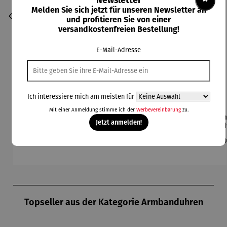
×
Newsletter
Melden Sie sich jetzt für unseren Newsletter an
und profitieren Sie von einer
versandkostenfreien Bestellung!
E-Mail-Adresse
Ich interessiere mich am meisten für
Mit einer Anmeldung stimme ich der
Werbevereinbarung
zu.
Armbandu
Armbandu
Armbandu
Armbandu
Arm
Jetzt anmelden!
hr |
hr |
hr |
hr |
ASKANIA
ASKANIA
ASKANIA
ASKANIA
AS
Regulärer Preis:
Regulärer Preis:
Regulärer Preis:
Regulärer Preis:
Reg
3.390,00 €
1.790,00 €
2.190,00 €
1.490,00 €
1.7
AVUS
C.
Taifun
Taifun mit
T
Chronogra
Bamberg
Automatik
Leuchtziff
M
ph
Art Déco
erblatt
Aut
Produktgalerie überspringen
Topseller aus der Kategorie Armbanduhren