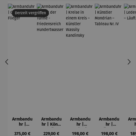
Derzeit vergriffen
Armbandu
Armbandu
Armbandu
Armbandu
Arm
hr |
hr | König
hr |
hr |
Chronogra
der Türme
Kreise in
Künstler
Led
Regulärer Preis:
Regulärer Preis:
Regulärer Preis:
Regulärer Preis:
Reg
375,00 €
229,00 €
198,00 €
198,00 €
18
ph –
-
einem
Mondrian
ba