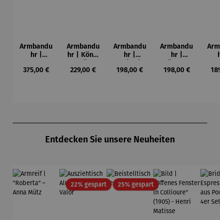
Armbandu
Armbandu
Armbandu
Armbandu
Arm
hr |
hr | König
hr |
hr |
Chronogra
der Türme
Kreise in
Künstler
Led
Regulärer Preis:
Regulärer Preis:
Regulärer Preis:
Regulärer Preis:
Reg
375,00 €
229,00 €
198,00 €
198,00 €
18
ph –
-
einem
Mondrian
ba
Flieger
Friedensr
Kreis –
– Tableau
L
eich
Künstler
Nr. IV
Hundertw
Wassily
asser
Kandinsky
Produktgalerie überspringen
Entdecken Sie unsere Neuheiten
Rabatt
Rabatt
22% gespart
25% gespart