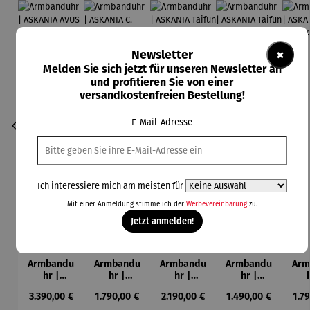
×
Newsletter
Melden Sie sich jetzt für unseren Newsletter an
und profitieren Sie von einer
versandkostenfreien Bestellung!
E-Mail-Adresse
Ich interessiere mich am meisten für
Mit einer Anmeldung stimme ich der
Werbevereinbarung
zu.
Jetzt anmelden!
Armbandu
Armbandu
Armbandu
Armbandu
Arm
hr |
hr |
hr |
hr |
ASKANIA
ASKANIA
ASKANIA
ASKANIA
AS
Regulärer Preis:
Regulärer Preis:
Regulärer Preis:
Regulärer Preis:
Reg
3.390,00 €
1.790,00 €
2.190,00 €
1.490,00 €
1.7
AVUS
C.
Taifun
Taifun mit
T