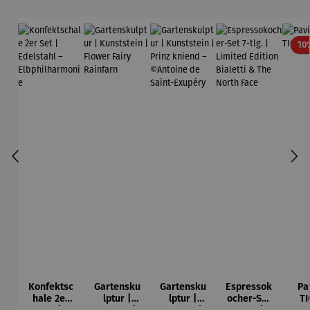
10
Konfektsc
Gartensku
Gartensku
Espressok
Pa
hale 2er
lptur |
lptur |
ocher-Set
TI