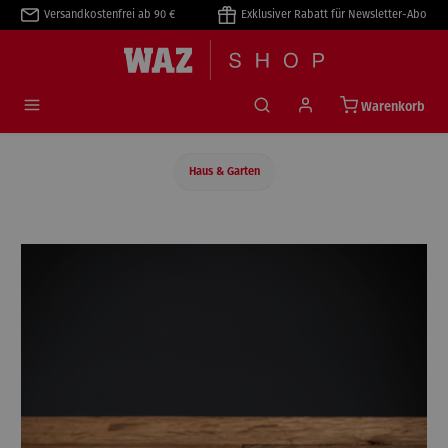
Versandkostenfrei ab 90 €
Exklusiver Rabatt für Newsletter-Abo
alt springen
Warenkorb
Haus & Garten
Bildergalerie überspringen