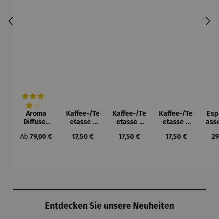
Aroma
Kaffee-/Te
Kaffee-/Te
Kaffee-/Te
Esp
Durchschnittliche Bewertung von 4 von 5 Sternen
Diffuser
etasse |
etasse |
etasse |
ass
und
Rotkehlch
Spatzen
Blaumeise
S
Regulärer Preis:
Regulärer Preis:
Regulärer Preis:
Regulärer Preis:
Re
Ab
79,00 €
17,50 €
17,50 €
17,50 €
29
Laterne –
en
n
Bri
Sophie
Produktgalerie überspringen
Entdecken Sie unsere Neuheiten