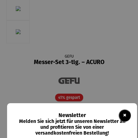
GEFU
Messer-Set 3-tlg. – ACURO
Rabatt
41% gespart
99,95 €
×
Newsletter
UVP
169,85 €
Melden Sie sich jetzt für unseren Newsletter an
und profitieren Sie von einer
Preise inkl. MwSt. zzgl. Versandkosten
versandkostenfreien Bestellung!