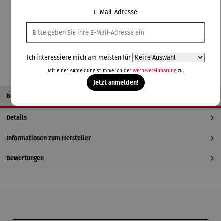
Lieferzeit: 1-3 Tage
E-Mail-Adresse
In den Warenkorb
Ich interessiere mich am meisten für
Mit einer Anmeldung stimme ich der
Werbevereinbarung
zu.
Jetzt anmelden!
Beschreibung
Details
Informationen zum Hersteller
Bewertungen
Produktgalerie überspringen