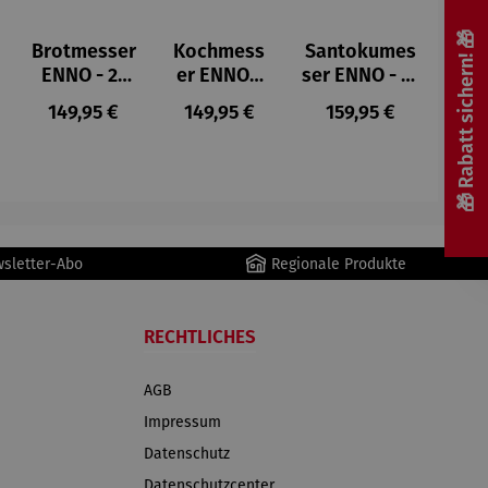
🎁 Rabatt sichern! 🎁
Brotmesser
Kochmess
Santokumes
ENNO - 21
er ENNO -
ser ENNO - 18
cm
20 cm
cm
Preis:
Regulärer Preis:
Regulärer Preis:
Regulärer Preis:
149,95 €
149,95 €
159,95 €
Wellenschli
Kullenschliff
ff
wsletter-Abo
Regionale Produkte
RECHTLICHES
AGB
Impressum
Datenschutz
Datenschutzcenter