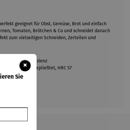
perfekt geeignet für Obst, Gemüse, Brot und einfach
 Birnen, Tomaten, Brötchen & Co und schneidet danach
fekt zum vielseitigen Schneiden, Zerteilen und
chste Schnitteffizienz
×
chliffen und blaugepließtet, HRC 57
n-Design
ieren Sie
Kruste