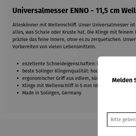
Universalmesser ENNO - 11,5 cm Well
Alleskönner mit Wellenschliff. Unser Universalmesser ist
alles, was Schale oder Kruste hat. Die Klinge mit feine
präzise das feine Innere, ohne es zu zerquetschen. Unse
Vorbereiten von vielen Lebensmitteln.
exzellente Schneideigenschaften: langanhaltende Sc
beste Solinger Klingenqualität: hochwertiger, deutsc
ergonomischer Griff aus edlem, südeuropäischem 
Melden S
Klinge mit Wellenschliff in 5 mm ist ideal zum Schn
Made in Solingen, Germany
Produktgalerie überspringen