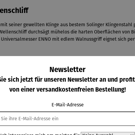
enschliff
 mit seiner gewellten Klinge aus bestem Solinger Klingenstahl 
m Wellenschliff durchsägt mühelos die harten Oberflächen von
r Universalmesser ENNO mit edlem Walnussgriff eignet sich per
härfe, hohe Korrosionsbeständigkeit, ausgewogene Balance, hö
Newsletter
her Spezialklingenstahl 1.4116, eisgehärtet, beidseitig handges
Walnussholz mit durchgehendem Erl und modernem Zwei-Niete
ie sich jetzt für unseren Newsletter an und profit
eiden von Lebensmitteln mit knackiger Schale oder knuspriger 
von einer versandkostenfreien Bestellung!
E-Mail-Adresse