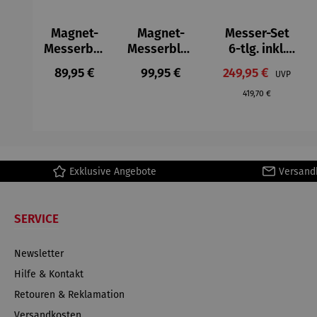
Magnet-
Magnet-
Messer-Set
Messerblo
Messerbloc
6-tlg. inkl.
ck ENNO
k ENNO
Messerblock
Regulärer Preis:
Regulärer Preis:
Verkaufspreis:
89,95 €
99,95 €
249,95 €
Regulä
UVP
gefächert
– Acuro
419,70 €
Exklusive Angebote
Versand
SERVICE
Newsletter
Hilfe & Kontakt
Retouren & Reklamation
Versandkosten