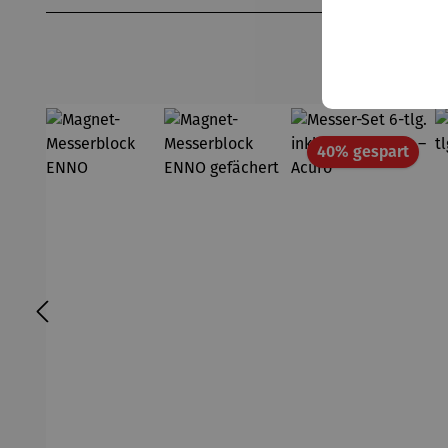
Raba
40% gespart