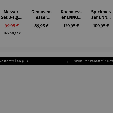
Messer-
Gemüsem
Kochmess
Spickmes
Set 3-tlg. –
esser
er ENNO -
ser ENNO
ACURO
ENNO - 9,5
15 cm
- 13,5 cm
Verkaufspreis:
Regulärer Preis:
Regulärer Preis:
Regulärer 
rer Preis:
99,95 €
89,95 €
129,95 €
109,95 €
cm
Regulärer Preis:
UVP
169,85 €
kostenfrei ab 90 €
Exklusiver Rabatt für Ne