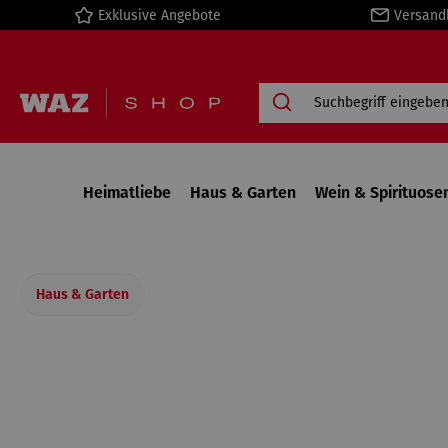
Exklusive Angebote
Versand
springen
Zur Hauptnavigation springen
Heimatliebe
Haus & Garten
Wein & Spirituose
Haus & Garten
Bildergalerie überspringen