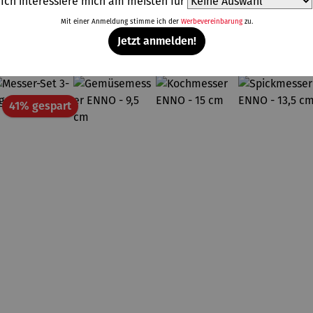
Ich interessiere mich am meisten für
Mit einer Anmeldung stimme ich der
Werbevereinbarung
zu.
Weitere Produkte
Jetzt anmelden!
tt
Rabatt
41% gespart