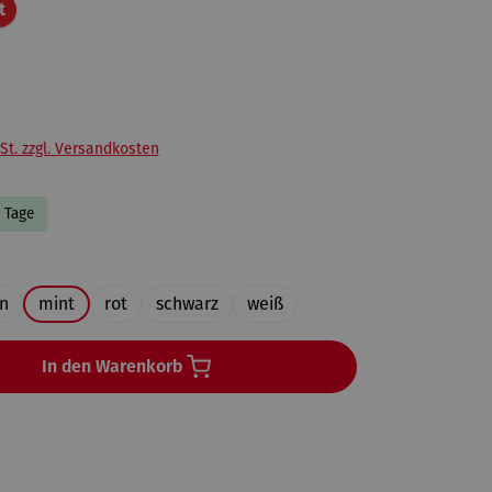
Rabatt
t
St. zzgl. Versandkosten
5 Tage
uswählen
n
mint
rot
schwarz
weiß
In den Warenkorb