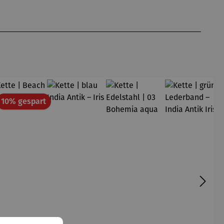
att
Rabatt
10% gespart