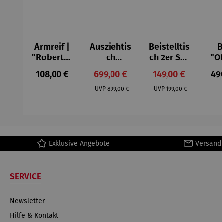
Armreif |
Ausziehtis
Beistelltis
B
"Roberta"
ch
ch 2er Set
"O
– Anna
Aluminium
– Dalias
Fen
Regulärer Preis:
Verkaufspreis:
Verkaufspreis:
Reg
108,00 €
699,00 €
149,00 €
49
Mütz
– Valor
Col
Regulärer Preis:
Regulärer Preis:
(1
UVP
899,00 €
UVP
199,00 €
H
Ma
Exklusive Angebote
Versand
SERVICE
Newsletter
Hilfe & Kontakt