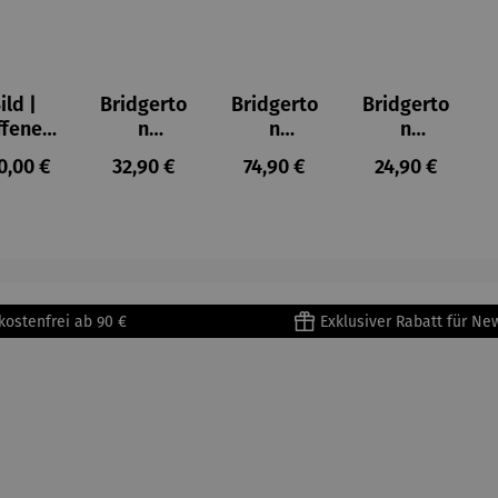
ild |
Bridgerto
Bridgerto
Bridgerto
ffenes
n
n
n
ster in
Espresso
Espressot
Zuckerdo
ulärer Preis:
Regulärer Preis:
Regulärer Preis:
Regulärer Prei
0,00 €
32,90 €
74,90 €
24,90 €
lioure"
becher
assen Set
se aus
905) -
aus
| 4 Tassen
Porzellan
enri
Porzellan
&
tisse
| 4er Set
Untertass
en mit
Metallges
kostenfrei ab 90 €
Exklusiver Rabatt für Ne
tell