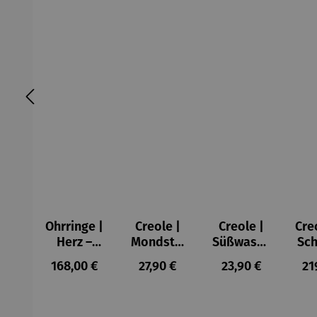
Ohrringe |
Creole |
Creole |
Cre
Herz –
Mondstei
Süßwasse
Sch
Juliet
n Perle
rperle
Regulärer Preis:
Regulärer Preis:
Regulärer Preis:
Re
168,00 €
27,90 €
23,90 €
21