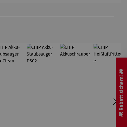
🎁 Rabatt sichern! 🎁