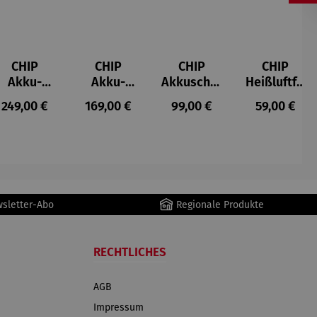
CHIP
CHIP
CHIP
CHIP
Akku-
Akku-
Akkuschra
Heißluftfri
Staubsau
Staubsau
uber
tteuse
s:
Regulärer Preis:
Regulärer Preis:
Regulärer Preis:
Regulärer P
249,00 €
169,00 €
99,00 €
59,00 €
ger
ger DS02
AutoClean
wsletter-Abo
Regionale Produkte
RECHTLICHES
AGB
Impressum