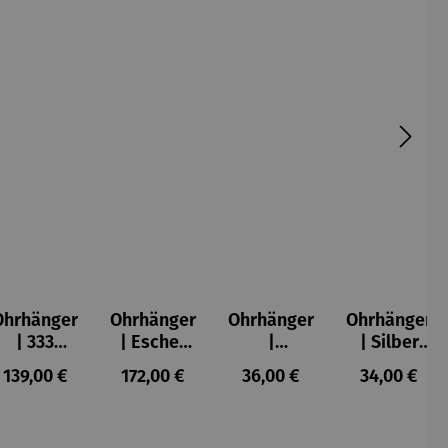
Ohrhänger
Ohrhänger
Ohrhänger
Ohrhänger
| 333
| Escher
|
| Silber
Gelbgold
Kugel
Rhodinier
vergoldet
s:
Regulärer Preis:
Regulärer Preis:
Regulärer Preis:
Regulärer P
139,00 €
172,00 €
36,00 €
34,00 €
– Herz
t | 03
– Anker
Bohemia
lila