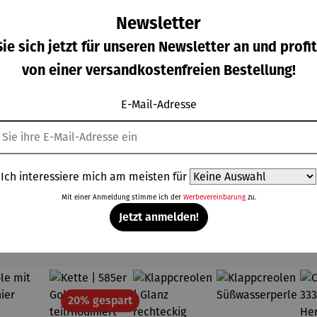
Newsletter
ie sich jetzt für unseren Newsletter an und profit
von einer versandkostenfreien Bestellung!
tte |
Kette |
Kette |
Kette |
ilber –
Altsilber
Beach 01
Beach 02
 India
blau |
E-Mail-Adresse
gulärer Preis:
Regulärer Preis:
Verkaufspreis:
Verkaufspreis
,00 €
36,00 €
27,00 €
24,30 €
UVP
ntik
India
Regulärer Preis:
Regulärer Preis
Antik
30,00 €
UVP
27,00 €
Ich interessiere mich am meisten für
Mit einer Anmeldung stimme ich der
Werbevereinbarung
zu.
Jetzt anmelden!
Topseller aus der Kategorie Ohrringe
Rabatt
20% gespart