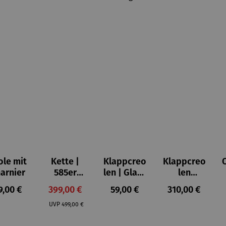
ole mit
Kette |
Klappcreo
Klappcreo
arnier
585er
len | Glanz
len
Gold
rechtecki
Süßwasse
gulärer Preis:
Verkaufspreis:
Regulärer Preis:
Regulärer Prei
9,00 €
399,00 €
59,00 €
310,00 €
dreifarbig
g
rperle
Regulärer Preis:
teilrhodini
UVP
499,00 €
ert