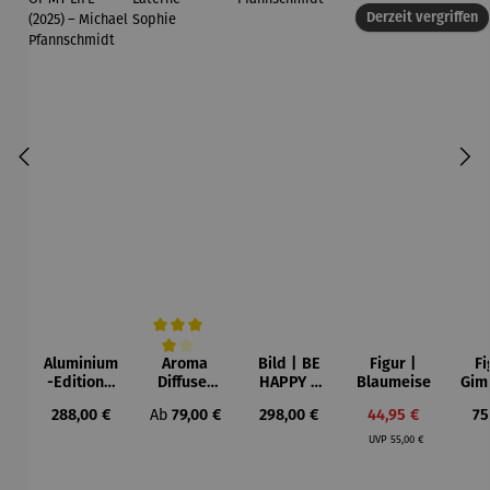
Derzeit vergriffen
Aluminium
Aroma
Bild | BE
Figur |
Fi
Durchschnittliche Bewertung von 4 von 5 Sternen
-Edition |
Diffuser
HAPPY –
Blaumeise
Gim
LOVE OF
und
Michael
Regulärer Preis:
Regulärer Preis:
Regulärer Preis:
Verkaufspreis:
Re
288,00 €
Ab
79,00 €
298,00 €
44,95 €
75
MY LIFE
Laterne –
Pfannsch
Regulärer Preis:
(2025) –
Sophie
midt
UVP
55,00 €
Michael
Pfannsch