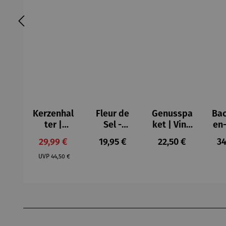
Kerzenhal
Fleur de
Genusspa
Ba
ter |
Sel -
ket | Vino
en-
Porzellan
Geschenk
y Olivas
t
Verkaufspreis:
Regulärer Preis:
Regulärer Preis:
Re
29,99 €
19,95 €
22,50 €
34
– Slate
box
D
Regulärer Preis:
Smoke
Mitbrings
Bak
UVP
44,50 €
el Spicy
M
Produktgalerie überspringen