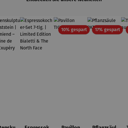
Rabatt
Rab
10% gespart
17% gespart
tensku
Espressok
Pavillon
Pflanzsäul