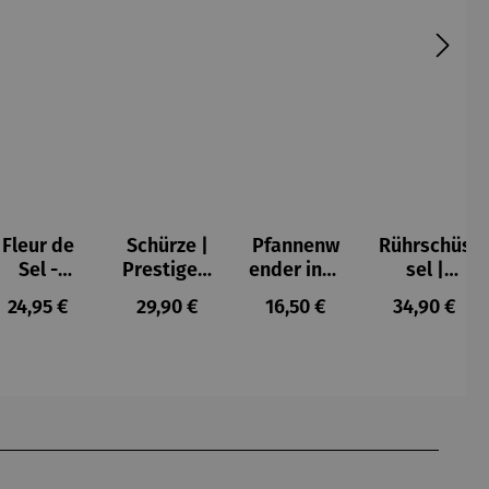
Fleur de
Schürze |
Pfannenw
Rührschüs
Sel -
Prestige x
ender inkl.
sel |
Geschenk
Disney
Teigschab
Keramik -
s:
Regulärer Preis:
Regulärer Preis:
Regulärer Preis:
Regulärer P
24,95 €
29,90 €
16,50 €
34,90 €
box
Monochro
er-Set |
Disney
Mitbrings
me
Disney
Bake with
el Sweet
Bake with
Mickey
Mickey