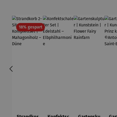
Rabatt
18% gespart
Strandkor
Konfektsc
Gartensku
Gar