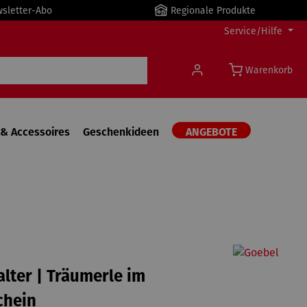
wsletter-Abo
Regionale Produkte
Service/Hilfe
Warenkorb
& Accessoires
Geschenkideen
ANGEBOTE
lter | Träumerle im
chein