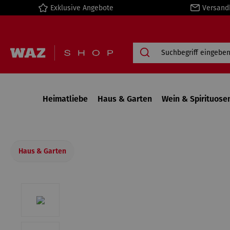
Exklusive Angebote
Versand
springen
Zur Hauptnavigation springen
Heimatliebe
Haus & Garten
Wein & Spirituose
Haus & Garten
Bildergalerie überspringen