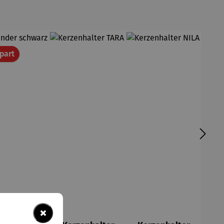
Rabatt
part
×