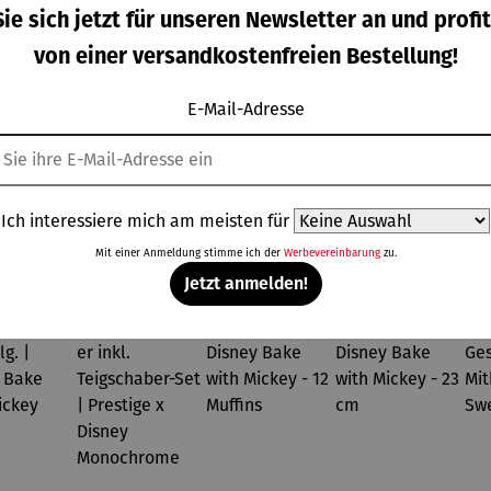
lter | Träumerle im
Kerzenständer
Kerze
ie sich jetzt für unseren Newsletter an und profit
erzenschein
weiß
sc
von einer versandkostenfreien Bestellung!
Regulärer Preis:
Verkaufspreis:
Verkaufs
59,00 €
Ab
29,95 €
Regulärer Preis:
Ab
29,95
UVP
34,95 €
E-Mail-Adresse
Ich interessiere mich am meisten für
Weitere Produkte aus der Kategorie Weihnachten
Mit einer Anmeldung stimme ich der
Werbevereinbarung
zu.
Jetzt anmelden!