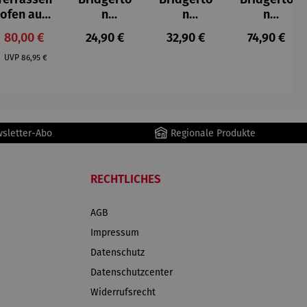
ofen aus
n
n
n
Gusseisen
Zuckerdo
Espresso
Espressot
Verkaufspreis:
Regulärer Preis:
Regulärer Preis:
Regulärer P
80,00 €
24,90 €
32,90 €
74,90 €
se aus
becher
assen Set
Regulärer Preis:
Porzellan
aus
| 4 Tassen
UVP
86,95 €
Porzellan
&
| 4er Set
Untertass
en mit
Metallges
wsletter-Abo
Regionale Produkte
tell
RECHTLICHES
AGB
Impressum
Datenschutz
Datenschutzcenter
Widerrufsrecht