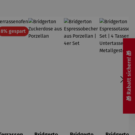
att
Rabatt
8% gespart
🎁 Rabatt sichern! 🎁
Terrassen
Bridgerto
Bridgerto
Bridgerto