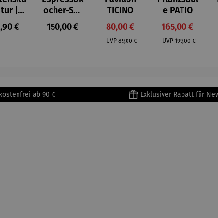
ptur |
ocher-Set
TICINO
e PATIO
ststei
7-tlg. |
gulärer Preis:
Regulärer Preis:
Verkaufspreis:
Verkaufspreis:
,90 €
150,00 €
80,00 €
165,00 €
 Prinz
Limited
Regulärer Preis:
Regulärer Preis:
iend –
Edition
UVP
89,00 €
UVP
199,00 €
ntoine
Bialetti &
Saint-
The North
upéry
Face
kostenfrei ab 90 €
Exklusiver Rabatt für Ne