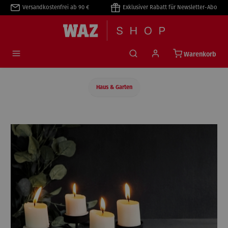
Versandkostenfrei ab 90 €
Exklusiver Rabatt für Newsletter-Abo
alt springen
Warenkorb
Haus & Garten
Bildergalerie überspringen