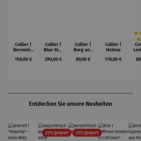
Collier |
Collier |
Collier |
Collier |
Col
Durc
Bernstein
Blue Star
Burg und
Helena
Led
– Sonne,
– Petra
Sonne –
Regulärer Preis:
Regulärer Preis:
Regulärer Preis:
Regulärer Preis:
Re
158,00 €
290,00 €
89,00 €
178,00 €
89
Mond und
Waszak
Paul Klee
Leb
Sterne
u
Gu
K
Produktgalerie überspringen
Entdecken Sie unsere Neuheiten
Rabatt
Rabatt
22% gespart
25% gespart