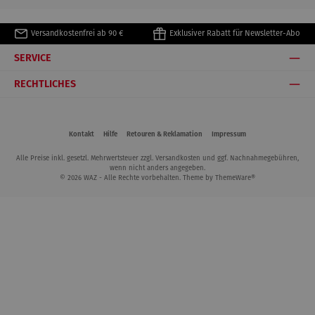
Versandkostenfrei ab 90 €
Exklusiver Rabatt für Newsletter-Abo
SERVICE
RECHTLICHES
Kontakt
Hilfe
Retouren & Reklamation
Impressum
Alle Preise inkl. gesetzl. Mehrwertsteuer zzgl.
Versandkosten
und ggf. Nachnahmegebühren,
wenn nicht anders angegeben.
© 2026 WAZ - Alle Rechte vorbehalten. Theme by
ThemeWare®