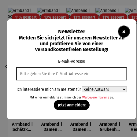
Rabatt
Rabatt
Rabatt
Rabatt
11% gespart
13% gespart
13% gespart
11% gespart
13
×
Newsletter
Melden Sie sich jetzt für unseren Newsletter an
und profitieren Sie von einer
versandkostenfreien Bestellung!
E-Mail-Adresse
Ich interessiere mich am meisten für
Mit einer Anmeldung stimme ich der
Werbevereinbarung
zu.
Jetzt anmelden!
Armband |
Armband |
Armband |
Armband |
Arm
Schätzken
Damen |
Damen |
Grubenhol
He
–
aus Holz –
aus Holz –
z –