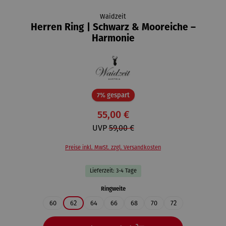
Waidzeit
Herren Ring | Schwarz & Mooreiche –
Harmonie
Rabatt
7% gespart
55,00 €
UVP
59,00 €
Preise inkl. MwSt. zzgl. Versandkosten
Lieferzeit: 3-4 Tage
auswählen
Ringweite
60
62
64
66
68
70
72