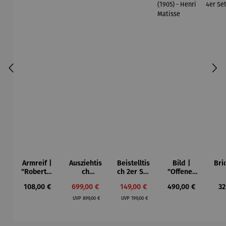
Armreif |
Ausziehtis
Beistelltis
Bild |
Bri
"Roberta"
ch
ch 2er Set
"Offenes
– Anna
Aluminium
– Dalias
Fenster in
Esp
Regulärer Preis:
Verkaufspreis:
Verkaufspreis:
Regulärer Preis:
Re
108,00 €
699,00 €
149,00 €
490,00 €
32
Mütz
– Valor
Collioure"
ech
Regulärer Preis:
Regulärer Preis:
(1905) -
Por
UVP
899,00 €
UVP
199,00 €
Henri
| 4
Matisse