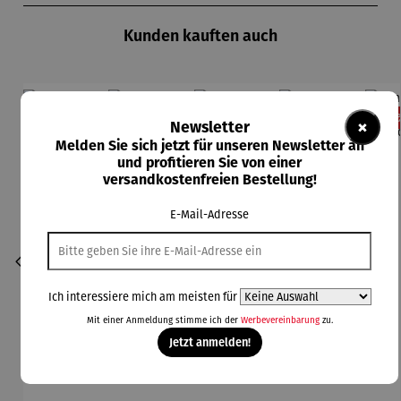
Kunden kauften auch
Rabatt
Rabatt
Rabatt
Rabatt
11% gespart
13% gespart
13% gespart
11% gespart
13
×
Newsletter
Melden Sie sich jetzt für unseren Newsletter an
und profitieren Sie von einer
versandkostenfreien Bestellung!
E-Mail-Adresse
Ich interessiere mich am meisten für
Mit einer Anmeldung stimme ich der
Werbevereinbarung
zu.
Jetzt anmelden!