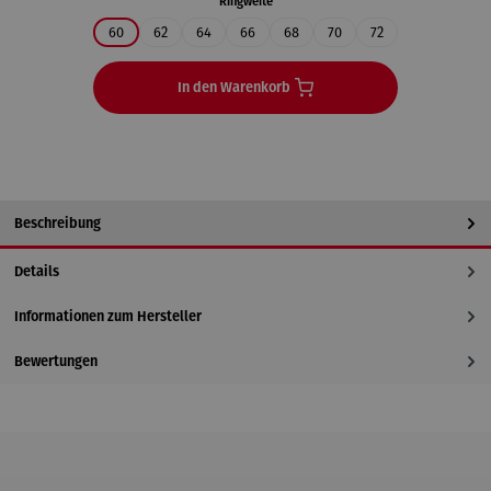
auswählen
Ringweite
60
62
64
66
68
70
72
In den Warenkorb
Beschreibung
Details
Informationen zum Hersteller
Bewertungen
Produktgalerie überspringen