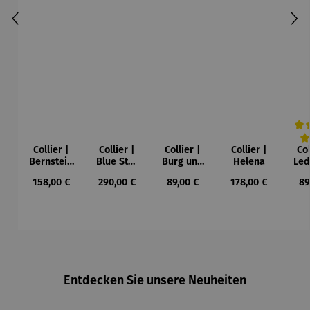
Collier |
Collier |
Collier |
Collier |
Col
Durc
Bernstein
Blue Star
Burg und
Helena
Led
– Sonne,
– Petra
Sonne –
Regulärer Preis:
Regulärer Preis:
Regulärer Preis:
Regulärer Preis:
Re
158,00 €
290,00 €
89,00 €
178,00 €
89
Mond und
Waszak
Paul Klee
Leb
Sterne
u
Gu
K
Produktgalerie überspringen
Entdecken Sie unsere Neuheiten