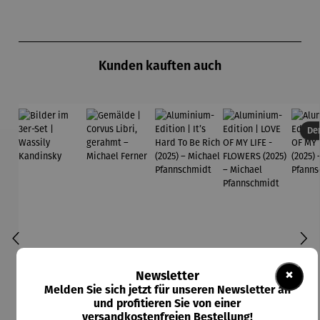
Produktgalerie überspringen
Kunden kauften auch
Der
×
Newsletter
Melden Sie sich jetzt für unseren Newsletter an
und profitieren Sie von einer
versandkostenfreien Bestellung!