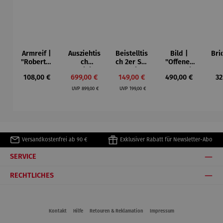
Armreif |
Ausziehtis
Beistelltis
Bild |
Bri
"Roberta"
ch
ch 2er Set
"Offenes
– Anna
Aluminium
– Dalias
Fenster in
Esp
Regulärer Preis:
Verkaufspreis:
Verkaufspreis:
Regulärer Preis:
Re
108,00 €
699,00 €
149,00 €
490,00 €
32
Mütz
– Valor
Collioure"
ech
Regulärer Preis:
Regulärer Preis:
(1905) -
Por
UVP
899,00 €
UVP
199,00 €
Henri
| 4
Matisse
Versandkostenfrei ab 90 €
Exklusiver Rabatt für Newsletter-Abo
SERVICE
RECHTLICHES
Kontakt
Hilfe
Retouren & Reklamation
Impressum