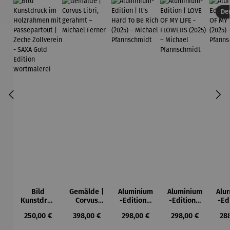
Der
Bild
Gemälde |
Aluminium
Aluminium
Alu
Kunstdruc
Corvus
-Edition |
-Edition |
-Ed
k im
Libri,
It’s Hard
LOVE OF
LO
Regulärer Preis:
Regulärer Preis:
Regulärer Preis:
Regulärer Preis:
Reg
250,00 €
398,00 €
298,00 €
298,00 €
28
Holzrahm
gerahmt –
To Be Rich
MY LIFE -
MY
en mit
Michael
(2025) –
FLOWERS
(2