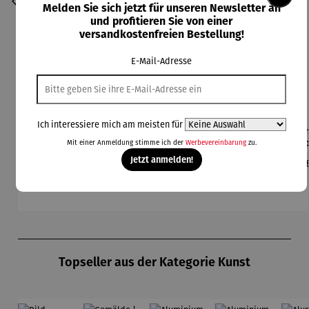
Melden Sie sich jetzt für unseren Newsletter an
und profitieren Sie von einer
versandkostenfreien Bestellung!
E-Mail-Adresse
Ich interessiere mich am meisten für
Bilder im
Collier |
Gartenfigu
Gartenfigu
Gem
Durchschnittliche Bewertung von 5 von 5 Sternen
3er-Set |
Sonnensc
r
r Specht -
Co
Mit einer Anmeldung stimme ich der
Werbevereinbarung
zu.
Wassily
heibe mit
Buntspech
Wilson
L
Jetzt anmelden!
Regulärer Preis:
Regulärer Preis:
Regulärer Preis:
Regulärer Preis:
Reg
395,00 €
260,00 €
94,00 €
84,00 €
39
Kandinsky
Malachitp
t Vogel -
Bhire
ger
erlen –
Wilson
Mi
Petra
Bhire
F
Waszak
Produktgalerie überspringen
Topseller aus der Kategorie Kunst