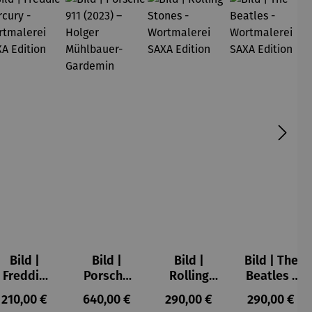
Bild |
Bild |
Bild |
Bild | The
Freddie
Porsche
Rolling
Beatles -
Mercury -
911 (2023)
Stones -
Wortmale
s:
Regulärer Preis:
Regulärer Preis:
Regulärer Preis:
Regulärer P
210,00 €
640,00 €
290,00 €
290,00 €
Wortmale
– Holger
Wortmale
rei SAXA