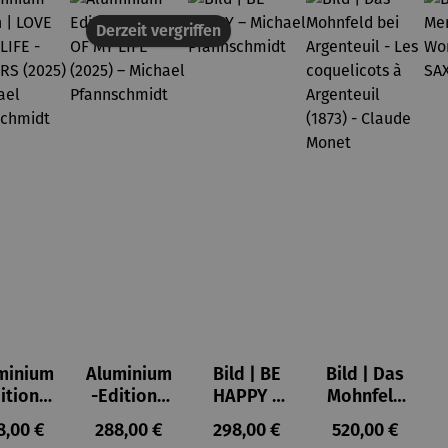
Derzeit vergriffen
minium
Aluminium
Bild | BE
Bild | Das
ition |
-Edition |
HAPPY –
Mohnfeld
VE OF
LOVE OF
Michael
bei
ulärer Preis:
Regulärer Preis:
Regulärer Preis:
Regulärer Prei
8,00 €
288,00 €
298,00 €
520,00 €
LIFE -
MY LIFE
Pfannsch
Argenteuil