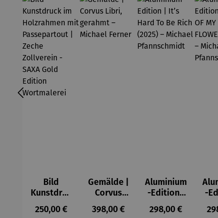
Bild
Gemälde |
Aluminium
Alu
Kunstdruc
Corvus
-Edition |
-Ed
k im
Libri,
It’s Hard
LO
Regulärer Preis:
Regulärer Preis:
Regulärer Preis:
Reg
250,00 €
398,00 €
298,00 €
29
Holzrahm
gerahmt –
To Be Rich
MY 