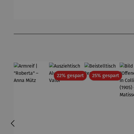
en mit
Michael
(2025) –
FL
Passepart
Ferner
Michael
(2
out |
Pfannsch
Mi
Zeche
midt
Pf
Produktgalerie überspringen
Zollverein
- SAXA
Gold
Edition
Wortmale
rei
Rabatt
Rabatt
22% gespart
25% gespart