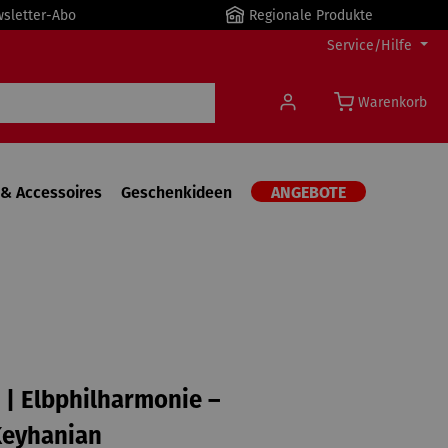
wsletter-Abo
Regionale Produkte
Service/Hilfe
Warenkorb
& Accessoires
Geschenkideen
ANGEBOTE
| Elbphilharmonie –
Keyhanian