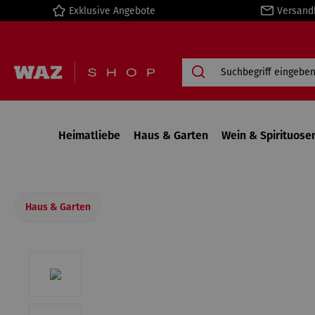
Exklusive Angebote
Versand
springen
Zur Hauptnavigation springen
Heimatliebe
Haus & Garten
Wein & Spirituose
Haus & Garten
Bildergalerie überspringen