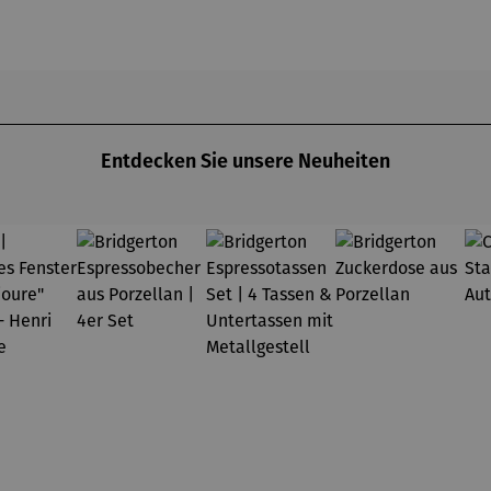
OWERS
(2025) –
midt
- Les
025) –
Michael
coquelico
chael
Pfannsch
ts à
annsch
midt
Argenteuil
midt
(1873) -
Claude
Monet
Entdecken Sie unsere Neuheiten