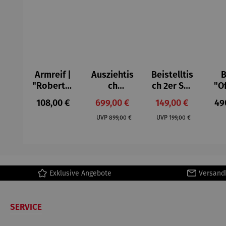
Armreif |
Ausziehtis
Beistelltis
B
"Roberta"
ch
ch 2er Set
"O
– Anna
Aluminium
– Dalias
Fen
Regulärer Preis:
Verkaufspreis:
Verkaufspreis:
Reg
108,00 €
699,00 €
149,00 €
49
Mütz
– Valor
Col
Regulärer Preis:
Regulärer Preis:
(1
UVP
899,00 €
UVP
199,00 €
H
Ma
Exklusive Angebote
Versand
SERVICE