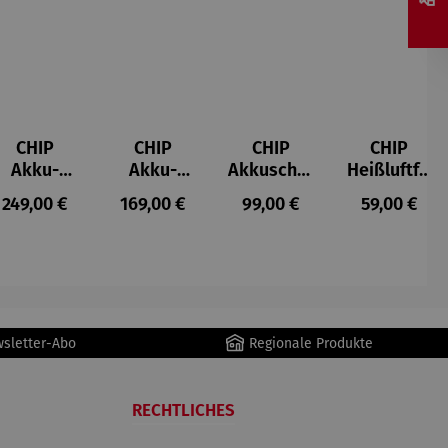
CHIP
CHIP
CHIP
CHIP
Akku-
Akku-
Akkuschra
Heißluftfri
Staubsau
Staubsau
uber
tteuse
s:
Regulärer Preis:
Regulärer Preis:
Regulärer Preis:
Regulärer P
249,00 €
169,00 €
99,00 €
59,00 €
ger
ger DS02
AutoClean
wsletter-Abo
Regionale Produkte
RECHTLICHES