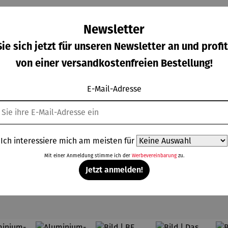
Newsletter
ie sich jetzt für unseren Newsletter an und profit
von einer versandkostenfreien Bestellung!
tenfig
Gemälde |
Kette |
Ohrringe |
Specht
Corvus
Ginkgo
Herz –
E-Mail-Adresse
Wilson
Libri,
mit Achat
Juliet
gulärer Preis:
Regulärer Preis:
Regulärer Preis:
Regulärer Prei
,00 €
398,00 €
210,00 €
168,00 €
hire
gerahmt –
– Petra
Michael
Waszak
Ferner
Ich interessiere mich am meisten für
Mit einer Anmeldung stimme ich der
Werbevereinbarung
zu.
Jetzt anmelden!
Topseller der Kategorie Kunst