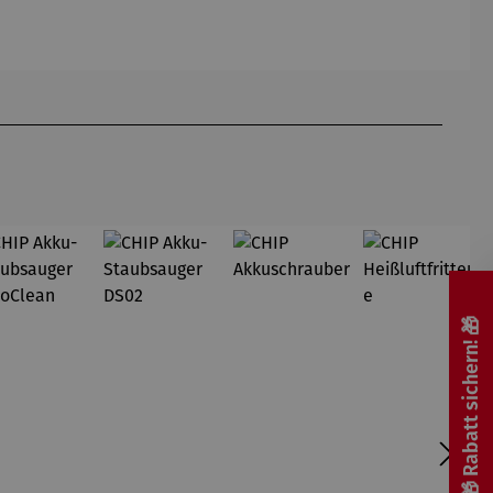
rei SAXA
Mühlbauer
rei SAXA
Edition
Edition
-
Edition
Gardemin
🎁 Rabatt sichern! 🎁