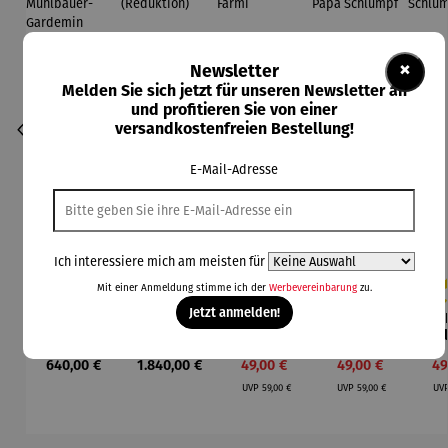
×
Newsletter
Melden Sie sich jetzt für unseren Newsletter an
und profitieren Sie von einer
versandkostenfreien Bestellung!
E-Mail-Adresse
Ich interessiere mich am meisten für
Mit einer Anmeldung stimme ich der
Werbevereinbarung
zu.
Jetzt anmelden!
Bild |
Büste |
Die
Die
Durchschnittliche Bewertung von 5 von
Durchschnittliche Be
Durc
Porsche
Goldmask
Schlümpfe
Schlümpfe
Sch
911 (2023)
e des
aus
aus
Regulärer Preis:
Regulärer Preis:
Verkaufspreis:
Verkaufspreis:
Ve
640,00 €
1.840,00 €
49,00 €
49,00 €
49
– Holger
Tutancha
Kunststein
Kunststein
Kun
Regulärer Preis:
Regulärer Preis:
Mühlbauer
mun
| Farmi
| Papa
UVP
59,00 €
UVP
59,00 €
UV
-
(Reduktio
Schlumpf
Sch
Gardemin
n)