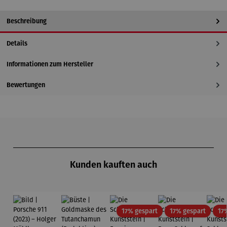
Beschreibung
Details
Informationen zum Hersteller
Bewertungen
Produktgalerie überspringen
Kunden kauften auch
Rabatt
Rabatt
17% gespart
17% gespart
17