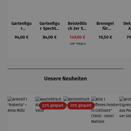
Gartenfigu
Gartenfigu
Beistelltis
Brenngel
Dek
r
r Specht -
ch 2er Set
für
A
Buntspech
Wilson
– Dalias
Gelfeuerst
Regulärer Preis:
Regulärer Preis:
Verkaufspreis:
Regulärer Preis:
Re
94,00 €
84,00 €
149,00 €
10,50 €
79
t Vogel -
Bhire
elle -
Regulärer Preis:
Wilson
FUOCO
UVP
199,00 €
Bhire
Produktgalerie überspringen
Unsere Neuheiten
Rabatt
Rabatt
22% gespart
25% gespart