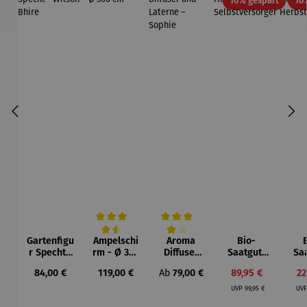
10% gespart
10
Gartenfigu
Ampelschi
Aroma
Bio-
Durchschnittliche Bewertung von 4.5 von 5 Sternen
Durchschnittliche Bewertung von 4 vo
r Specht -
rm - Ø 300
Diffuser
Saatgut-
Sa
Wilson
cm
und
Holzbox L
Hol
Regulärer Preis:
Regulärer Preis:
Regulärer Preis:
Verkaufspreis:
Ve
84,00 €
119,00 €
Ab
79,00 €
89,95 €
22
Bhire
Laterne –
-
- 
Regulärer Preis:
Sophie
Selbstvers
UVP
99,95 €
UV
orger