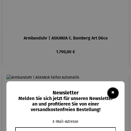
Armbanduhr | ASKANIA C. Bamberg Art Déco
Regulärer Preis:
1.790,00 €
×
Newsletter
Melden Sie sich jetzt für unseren Newsletter
an und profitieren Sie von einer
versandkostenfreien Bestellung!
E-Mail-Adresse