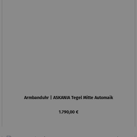
Armbanduhr | ASKANIA Tegel Mitte Automaik
Regulärer Preis:
1.790,00 €