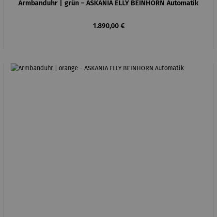
Armbanduhr | grün – ASKANIA ELLY BEINHORN Automatik
Regulärer Preis:
1.890,00 €