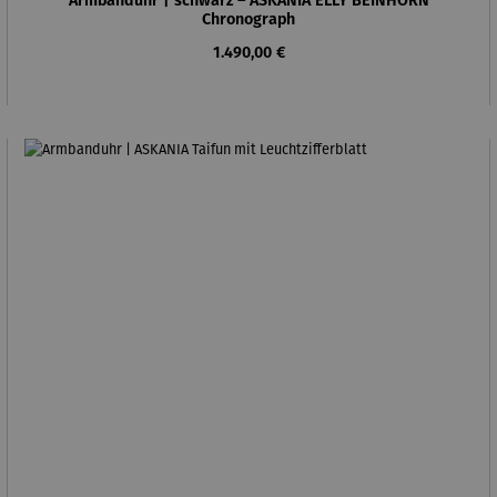
Armbanduhr | schwarz – ASKANIA ELLY BEINHORN
Chronograph
Regulärer Preis:
1.490,00 €