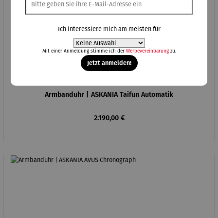
Ich interessiere mich am meisten für
Mit einer Anmeldung stimme ich der
Werbevereinbarung
zu.
Jetzt anmelden!
Armbanduhr | ASKANIA Taifun Automatik
Regulärer Preis:
2.190,00 €