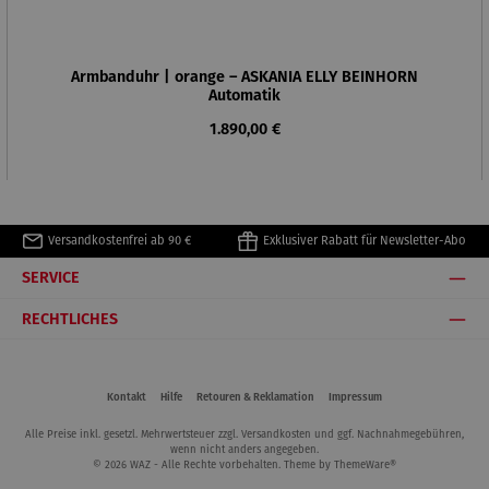
Armbanduhr | orange – ASKANIA ELLY BEINHORN
Automatik
Regulärer Preis:
1.890,00 €
Versandkostenfrei ab 90 €
Exklusiver Rabatt für Newsletter-Abo
SERVICE
RECHTLICHES
Kontakt
Hilfe
Retouren & Reklamation
Impressum
Alle Preise inkl. gesetzl. Mehrwertsteuer zzgl.
Versandkosten
und ggf. Nachnahmegebühren,
wenn nicht anders angegeben.
© 2026 WAZ - Alle Rechte vorbehalten. Theme by
ThemeWare®