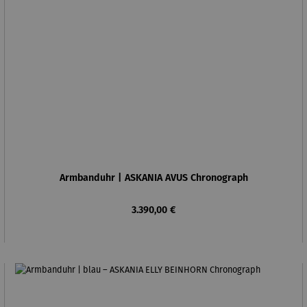
Armbanduhr | ASKANIA AVUS Chronograph
Regulärer Preis:
3.390,00 €