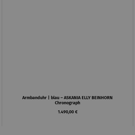
Armbanduhr | blau – ASKANIA ELLY BEINHORN
Chronograph
Regulärer Preis:
1.490,00 €