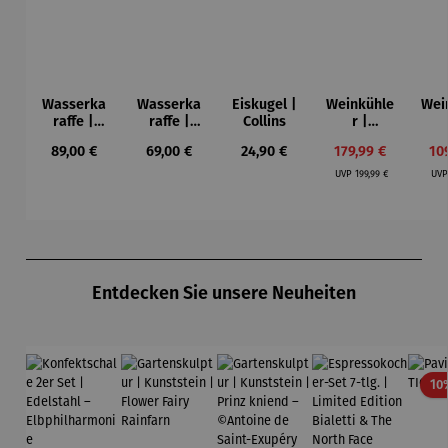
Wasserka
Wasserka
Eiskugel |
Weinkühle
Wei
raffe |
raffe |
Collins
r |
Julie
Stripes
WineCase
Win
Regulärer Preis:
Regulärer Preis:
Regulärer Preis:
Verkaufspreis:
Ver
89,00 €
69,00 €
24,90 €
179,99 €
10
Deluxe
On
Regulärer Preis:
Inox
UVP
199,99 €
UV
Produktgalerie überspringen
Entdecken Sie unsere Neuheiten
10