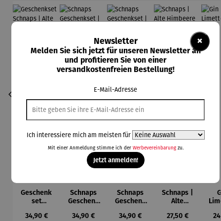
×
Newsletter
Melden Sie sich jetzt für unseren Newsletter an
und profitieren Sie von einer
versandkostenfreien Bestellung!
E-Mail-Adresse
Ich interessiere mich am meisten für
Mit einer Anmeldung stimme ich der
Werbevereinbarung
zu.
Jetzt anmelden!
Geschenk
Schnaps
Schnaps
Schnaps |
G
set
Geschenk
Geschenk
Alte
Lim
Schnaps |
set | Alte
set | Alte
Himbeere
kör
Regulärer Preis:
Regulärer Preis:
Regulärer Preis:
Regulärer Preis:
Re
34,90 €
34,90 €
34,90 €
27,50 €
24
Alte
Quetsch in
Birne in
0,7 l