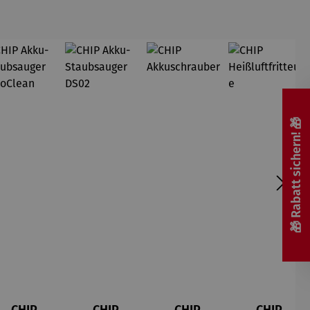
🎁 Rabatt sichern! 🎁