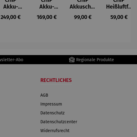
CHIP
CHIP
CHIP
CHIP
Akku-
Akku-
Akkuschra
Heißluftfri
Staubsau
Staubsau
uber
tteuse
s:
Regulärer Preis:
Regulärer Preis:
Regulärer Preis:
Regulärer P
249,00 €
169,00 €
99,00 €
59,00 €
ger
ger DS02
AutoClean
wsletter-Abo
Regionale Produkte
RECHTLICHES
AGB
Impressum
Datenschutz
Datenschutzcenter
Widerrufsrecht