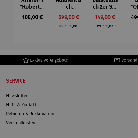
Armreif |
Ausziehtis
Beistelltis
B
"Roberta"
ch
ch 2er Set
"O
– Anna
Aluminium
– Dalias
Fen
Regulärer Preis:
Verkaufspreis:
Verkaufspreis:
Reg
108,00 €
699,00 €
149,00 €
49
Mütz
– Valor
Col
Regulärer Preis:
Regulärer Preis:
(1
UVP
899,00 €
UVP
199,00 €
H
Ma
Exklusive Angebote
Versand
SERVICE
Newsletter
Hilfe & Kontakt
Retouren & Reklamation
Versandkosten