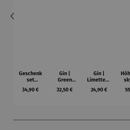
Geschenk
Gin |
Gin |
Höh
set
Green
Limettenli
sk
Schnaps |
Horse
kör 0,5 l
Regulärer Preis:
Regulärer Preis:
Regulärer Preis:
Re
34,90 €
32,50 €
24,90 €
55
Alte
S
Haselnuss
Mal
Produktgalerie überspringen