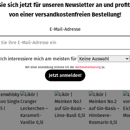
ie sich jetzt für unseren Newsletter an und profit
ampagn
Eiskugel |
Eiskühler
Korkenzie
von einer versandkostenfreien Bestellung!
kühler
Collins
FROID
her mit
IZZA
integriert
gulärer Preis:
Regulärer Preis:
Regulärer Preis:
Regulärer Pre
9,00 €
24,90 €
169,00 €
37,95 €
em
E-Mail-Adresse
Kapselsch
neider |
VINOSO
Ich interessiere mich am meisten für
Mit einer Anmeldung stimme ich der
Werbevereinbarung
zu.
Topseller aus der Kategorie Spirituosen
Jetzt anmelden!