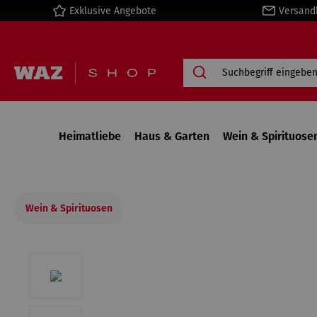
Exklusive Angebote
Versand
springen
Zur Hauptnavigation springen
Heimatliebe
Haus & Garten
Wein & Spirituose
Wein & Spirituosen
Bildergalerie überspringen