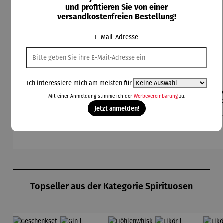
und profitieren Sie von einer
versandkostenfreien Bestellung!
E-Mail-Adresse
Ich interessiere mich am meisten für
Bierzapfa
Champagn
Champagn
Champagn
Eis
Mit einer Anmeldung stimme ich der
Werbevereinbarung
zu.
nlage
erkühler
erkühler
erkühler
Co
Jetzt anmelden!
aus
MONACO
NIZZA
Regulärer Preis:
Regulärer Preis:
Regulärer Preis:
Regulärer Preis:
Re
199,00 €
59,95 €
249,00 €
199,00 €
24
Edelstahl
Produktgalerie überspringen
Topseller aus der Kategorie Spirituosen