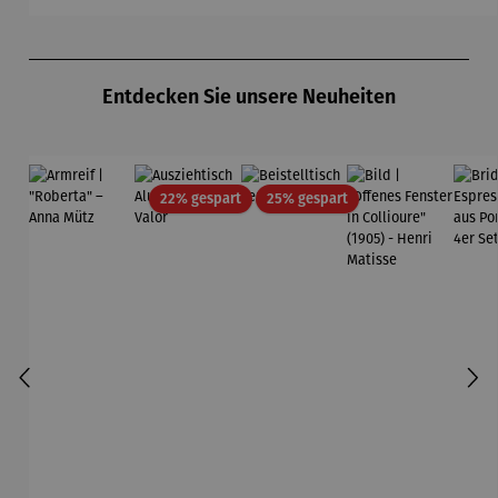
Vanille
Bas
0,5l
Produktgalerie überspringen
Entdecken Sie unsere Neuheiten
Rabatt
Rabatt
22% gespart
25% gespart