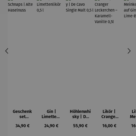
Geschenk
Gin |
Höhlenwhi
Likör |
Li
set
Limettenli
sky | De
Cranger
Me
Schnaps |
kör 0,5 l
Cavo
Leckerche
No
Regulärer Preis:
Regulärer Preis:
Regulärer Preis:
Regulärer Preis:
Re
34,90 €
24,90 €
55,90 €
16,00 €
16
Alte
Single
n –
Gin
Haselnuss
Malt 0,5 l
Karamell-
– 