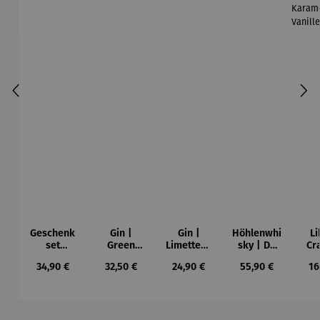
Geschenk
Gin |
Gin |
Höhlenwhi
Li
set
Green
Limettenli
sky | De
Cr
Schnaps |
Horse
kör 0,5 l
Cavo
Lec
Regulärer Preis:
Regulärer Preis:
Regulärer Preis:
Regulärer Preis:
Re
34,90 €
32,50 €
24,90 €
55,90 €
16
Alte
Single
Haselnuss
Malt 0,5 l
Kar
Va