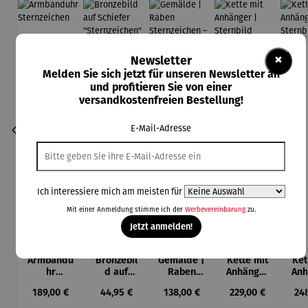
×
Newsletter
Melden Sie sich jetzt für unseren Newsletter an
und profitieren Sie von einer
versandkostenfreien Bestellung!
E-Mail-Adresse
Ich interessiere mich am meisten für
Mit einer Anmeldung stimme ich der
Werbevereinbarung
zu.
Jetzt anmelden!
Armbandu
Bronzebil
Gemälde |
Kette mit
Ket
hr
d auf
Raben
Anhänger
Anh
Sternzeich
Schiefer
Sternzeich
|
Ste
Regulärer Preis:
Regulärer Preis:
Regulärer Preis:
Regulärer Preis:
Reg
189,00 €
44,95 €
138,00 €
229,00 €
24
en
"Sternzeic
en –
Sternbild
|
hen"
Michael
Gr