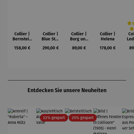
Collier |
Collier |
Collier |
Collier |
Col
Durc
Bernstein
Blue Star
Burg und
Helena
Led
– Sonne,
– Petra
Sonne –
Regulärer Preis:
Regulärer Preis:
Regulärer Preis:
Regulärer Preis:
Re
158,00 €
290,00 €
89,00 €
178,00 €
89
Mond und
Waszak
Paul Klee
Leb
Sterne
u
Gu
K
Produktgalerie überspringen
Entdecken Sie unsere Neuheiten
Rabatt
Rabatt
22% gespart
25% gespart