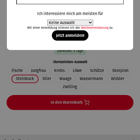
Ich interessiere mich am meisten für
79,00 €
Mit einer Anmeldung stimme ich der
Werbevereinbarung
zu.
Jetzt anmelden!
Preise inkl. MwSt. zzgl. Versandkosten
Lieferzeit: 5 Tage
auswählen
Sternzeichen-Auswahl
Fische
Jungfrau
Krebs
Löwe
Schütze
Skorpion
Steinbock
Stier
Waage
Wassermann
Widder
Zwilling
In den Warenkorb