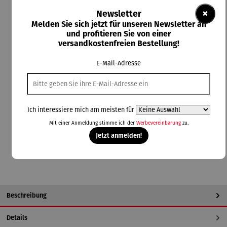
119,00 €
×
Newsletter
Melden Sie sich jetzt für unseren Newsletter an
Preise inkl. MwSt. zzgl. Versandkosten
und profitieren Sie von einer
versandkostenfreien Bestellung!
Durchschnittliche Bewertung von 5 von 5 Sternen
1 Bewertung
E-Mail-Adresse
Lieferzeit: 3-4 Wochen
auswählen
Farbauswahl
beige
blau
braun
dunkelgrau
hellgrau
Ich interessiere mich am meisten für
Mit einer Anmeldung stimme ich der
Werbevereinbarung
zu.
In den Warenkorb
Jetzt anmelden!
Beschreibung
Details