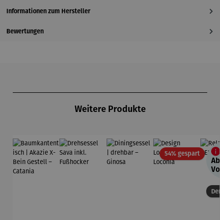
Informationen zum Hersteller
Bewertungen
Produktgalerie überspringen
Weitere Produkte
Rabatt
54% gespart
Ab
Vo
Der