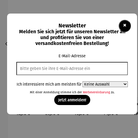
×
Newsletter
Melden Sie sich jetzt für unseren Newsletter an
und profitieren Sie von einer
versandkostenfreien Bestellung!
E-Mail-Adresse
Ich interessiere mich am meisten für
Mit einer Anmeldung stimme ich der
Werbevereinbarung
zu.
Basis für
Bodenplat
Brenngel
Decke mit
Dec
Jetzt anmelden!
Feuerscha
te für
für
Ärmeln
Feu
len rund -
Feuerkorb
Gelfeuerst
l
Regulärer Preis:
Regulärer Preis:
Regulärer Preis:
Regulärer Preis:
Re
48,93 €
69,90 €
10,50 €
74,95 €
49
Ø 80 cm
rund Ø 70
elle -
Ran
cm
FUOCO
61