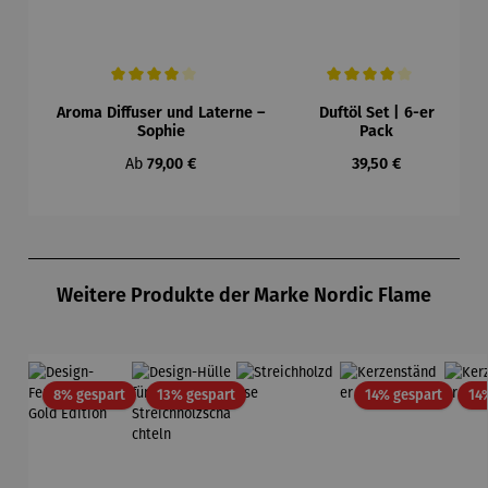
Durchschnittliche Bewertung von 4 von 5 Sternen
Durchschnittliche Bewertung 
Aroma Diffuser und Laterne –
Duftöl Set | 6-er
Sophie
Pack
Regulärer Preis:
Regulärer Preis:
Ab
79,00 €
39,50 €
Produktgalerie überspringen
Weitere Produkte der Marke Nordic Flame
Rabatt
Rabatt
Rabatt
8% gespart
13% gespart
14% gespart
14