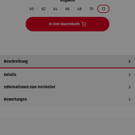
auswählen
Ringweite
60
62
64
66
68
70
72
In den Warenkorb
Beschreibung
Details
Informationen zum Hersteller
Bewertungen
Produktgalerie überspringen