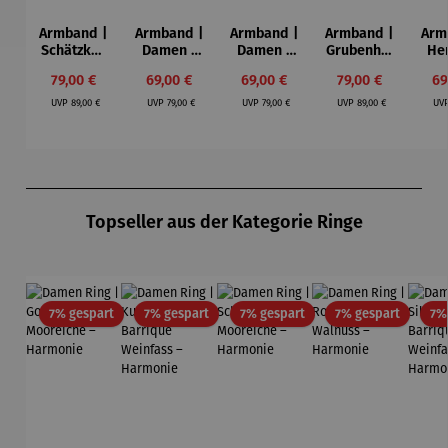
Armband |
Armband |
Armband |
Armband |
Arm
Schätzken
Damen |
Damen |
Grubenhol
He
–
aus Holz –
aus Holz –
z –
Verkaufspreis:
Verkaufspreis:
Verkaufspreis:
Verkaufspreis:
Ve
79,00 €
69,00 €
69,00 €
79,00 €
69
Welterbe
Premium
Rumfass
Welterbe
Ebe
Regulärer Preis:
Regulärer Preis:
Regulärer Preis:
Regulärer Preis:
Zollverein
Barrique
Königsbla
Zollverein
UVP
89,00 €
UVP
79,00 €
UVP
79,00 €
UVP
89,00 €
UV
Schacht
Gold
u
Schacht
ⅩⅠⅠ
ⅩⅠⅠ
Produktgalerie überspringen
Topseller aus der Kategorie Ringe
Rabatt
Rabatt
Rabatt
Rabatt
7% gespart
7% gespart
7% gespart
7% gespart
7%