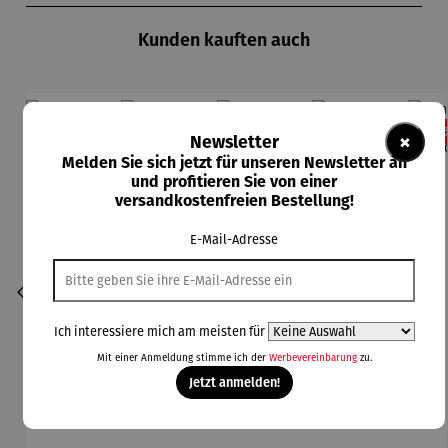
Kunden kauften auch
Rabatt
Rabatt
Rabatt
Rabatt
11% gespart
13% gespart
13% gespart
11% gespart
13
×
Newsletter
Melden Sie sich jetzt für unseren Newsletter an
und profitieren Sie von einer
versandkostenfreien Bestellung!
E-Mail-Adresse
Ich interessiere mich am meisten für
Mit einer Anmeldung stimme ich der
Werbevereinbarung
zu.
Jetzt anmelden!